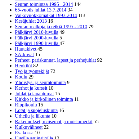
Seuran toimintaa 1995 - 2014
144
65-vuotis juhlat 13.7.2014
34
Valkovuokkomatkat 1993-2014
113
Kesäjuhlat 2013
16
Seuran matkoja ja retkiä 1995 - 2010
79
Pälkjärvi 2010-luvulla
49
Pälkjärvi 2000-luvulla
5
Pälkjärvi 1990-luvulla
47
Hautakivet
45
SA-kuvat
15
Perheet, pariskunnat, lapset ja perhejuhlat
92
Henkilöt
82
Työ ja työntekijät
72
Koulu
29
Yhdistys- ja seuratoiminta
9
Kerhot ja kurssit
10
Juhlat ja tapahtumat
15
Kirkko ja kirkollinen toiminta
11
Rippikoulu
15
Lotat ja suojeluskunta
16
Urheilu ja liikunta
10
Rakennukset, maisemat ja muistomerkit
55
Kulkuvälineet
22
Evakossa
10
Uusilla asuinsijoilla
12