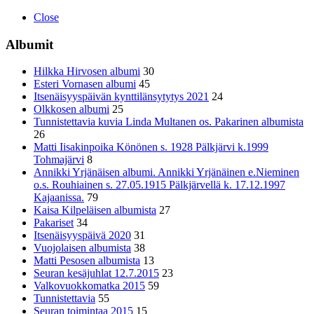
Close
Albumit
Hilkka Hirvosen albumi
30
Esteri Vornasen albumi
45
Itsenäisyyspäivän kynttilänsytytys 2021
24
Olkkosen albumi
25
Tunnistettavia kuvia Linda Multanen os. Pakarinen albumista
26
Matti Iisakinpoika Könönen s. 1928 Pälkjärvi k.1999
Tohmajärvi
8
Annikki Yrjänäisen albumi. Annikki Yrjänäinen e.Nieminen
o.s. Rouhiainen s. 27.05.1915 Pälkjärvellä k. 17.12.1997
Kajaanissa.
79
Kaisa Kilpeläisen albumista
27
Pakariset
34
Itsenäisyyspäivä 2020
31
Vuojolaisen albumista
38
Matti Pesosen albumista
13
Seuran kesäjuhlat 12.7.2015
23
Valkovuokkomatka 2015
59
Tunnistettavia
55
Seuran toimintaa 2015
15