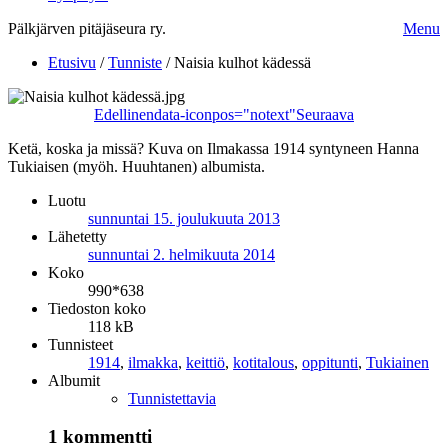
Pälkjärven pitäjäseura ry.
Menu
Etusivu
/
Tunniste
/
Naisia kulhot kädessä
Edellinen
data-iconpos="notext"
Seuraava
Ketä, koska ja missä? Kuva on Ilmakassa 1914 syntyneen Hanna
Tukiaisen (myöh. Huuhtanen) albumista.
Luotu
sunnuntai 15. joulukuuta 2013
Lähetetty
sunnuntai 2. helmikuuta 2014
Koko
990*638
Tiedoston koko
118 kB
Tunnisteet
1914
,
ilmakka
,
keittiö
,
kotitalous
,
oppitunti
,
Tukiainen
Albumit
Tunnistettavia
1 kommentti