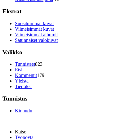
Ekstrat
Suosituimmat kuvat
Viimeisimmät kuvat
Viimeisimmät albumit
Satunnaiset valokuvat
Valikko
Tunnisteet
823
Etsi
Kommentit
179
Yleistä
Tiedoksi
Tunnistus
Kirjaudu
Katso
Työpöytä