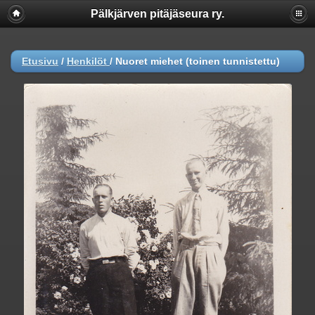
Pälkjärven pitäjäseura ry.
Etusivu
/
Henkilöt
/
Nuoret miehet (toinen tunnistettu)