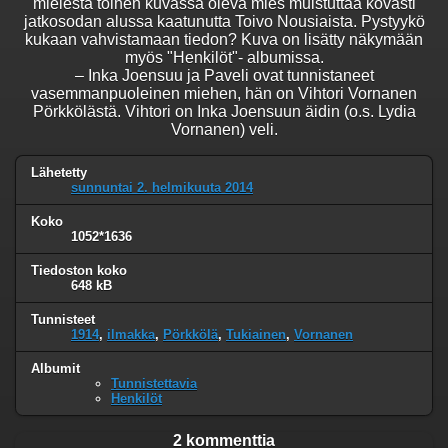
mielestä toinen kuvassa oleva mies muistuttaa kovasti
jatkosodan alussa kaatunutta Toivo Nousiaista. Pystyykö
kukaan vahvistamaan tiedon? Kuva on lisätty näkymään
myös "Henkilöt"- albumissa.
– Inka Joensuu ja Paveli ovat tunnistaneet
vasemmanpuoleinen miehen, hän on Vihtori Vornanen
Pörkkölästä. Vihtori on Inka Joensuun äidin (o.s. Lydia
Vornanen) veli.
Lähetetty
sunnuntai 2. helmikuuta 2014
Koko
1052*1636
Tiedoston koko
648 kB
Tunnisteet
1914
,
ilmakka
,
Pörkkölä
,
Tukiainen
,
Vornanen
Albumit
Tunnistettavia
Henkilöt
2 kommenttia