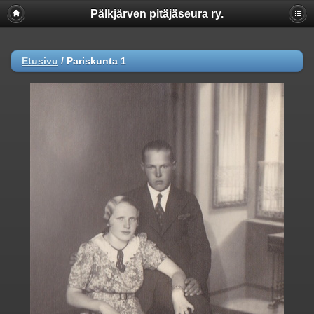
Pälkjärven pitäjäseura ry.
Etusivu
/
Pariskunta 1