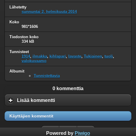
Lähetetty
sunnuntai 2. helmikuuta 2014
Koko
981*1606
Tiedoston koko
334 kB
Tunnisteet
1914
,
ilmakka
,
kihlapari
,
lavaste
,
Tukiainen
,
tuoli
,
valokuvaamo
Albumit
Tunnistettavia
0 kommenttia
Lisää kommentti
Käyttäjien kommentit
Powered by
Piwigo