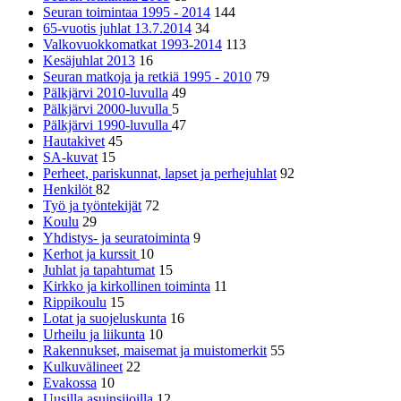
Seuran toimintaa 1995 - 2014
144
65-vuotis juhlat 13.7.2014
34
Valkovuokkomatkat 1993-2014
113
Kesäjuhlat 2013
16
Seuran matkoja ja retkiä 1995 - 2010
79
Pälkjärvi 2010-luvulla
49
Pälkjärvi 2000-luvulla
5
Pälkjärvi 1990-luvulla
47
Hautakivet
45
SA-kuvat
15
Perheet, pariskunnat, lapset ja perhejuhlat
92
Henkilöt
82
Työ ja työntekijät
72
Koulu
29
Yhdistys- ja seuratoiminta
9
Kerhot ja kurssit
10
Juhlat ja tapahtumat
15
Kirkko ja kirkollinen toiminta
11
Rippikoulu
15
Lotat ja suojeluskunta
16
Urheilu ja liikunta
10
Rakennukset, maisemat ja muistomerkit
55
Kulkuvälineet
22
Evakossa
10
Uusilla asuinsijoilla
12