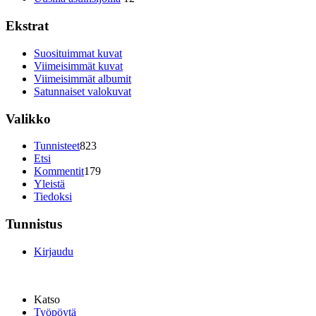
Ekstrat
Suosituimmat kuvat
Viimeisimmät kuvat
Viimeisimmät albumit
Satunnaiset valokuvat
Valikko
Tunnisteet
823
Etsi
Kommentit
179
Yleistä
Tiedoksi
Tunnistus
Kirjaudu
Katso
Työpöytä