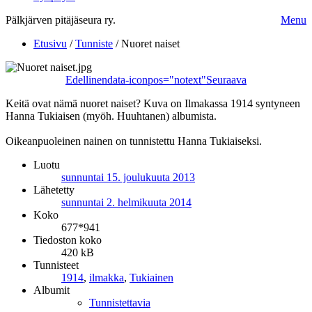
Pälkjärven pitäjäseura ry.
Menu
Etusivu
/
Tunniste
/
Nuoret naiset
Edellinen
data-iconpos="notext"
Seuraava
Keitä ovat nämä nuoret naiset? Kuva on Ilmakassa 1914 syntyneen
Hanna Tukiaisen (myöh. Huuhtanen) albumista.
Oikeanpuoleinen nainen on tunnistettu Hanna Tukiaiseksi.
Luotu
sunnuntai 15. joulukuuta 2013
Lähetetty
sunnuntai 2. helmikuuta 2014
Koko
677*941
Tiedoston koko
420 kB
Tunnisteet
1914
,
ilmakka
,
Tukiainen
Albumit
Tunnistettavia