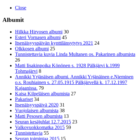
Close
Albumit
Hilkka Hirvosen albumi
30
Esteri Vornasen albumi
45
Itsenäisyyspäivän kynttilänsytytys 2021
24
Olkkosen albumi
25
Tunnistettavia kuvia Linda Multanen os. Pakarinen albumista
26
Matti Iisakinpoika Könönen s. 1928 Pälkjärvi k.1999
Tohmajärvi
8
Annikki Yrjänäisen albumi. Annikki Yrjänäinen e.Nieminen
o.s. Rouhiainen s. 27.05.1915 Pälkjärvellä k. 17.12.1997
Kajaanissa.
79
Kaisa Kilpeläisen albumista
27
Pakariset
34
Itsenäisyyspäivä 2020
31
Vuojolaisen albumista
38
Matti Pesosen albumista
13
Seuran kesäjuhlat 12.7.2015
23
Valkovuokkomatka 2015
59
Tunnistettavia
55
Seuran toimintaa 2015
15