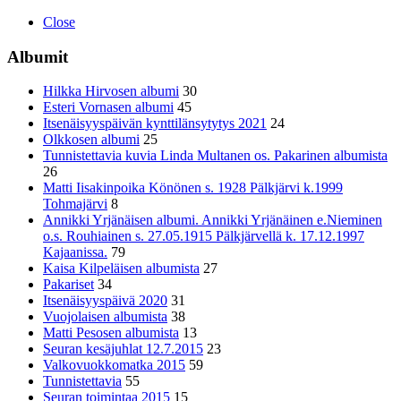
Close
Albumit
Hilkka Hirvosen albumi
30
Esteri Vornasen albumi
45
Itsenäisyyspäivän kynttilänsytytys 2021
24
Olkkosen albumi
25
Tunnistettavia kuvia Linda Multanen os. Pakarinen albumista
26
Matti Iisakinpoika Könönen s. 1928 Pälkjärvi k.1999
Tohmajärvi
8
Annikki Yrjänäisen albumi. Annikki Yrjänäinen e.Nieminen
o.s. Rouhiainen s. 27.05.1915 Pälkjärvellä k. 17.12.1997
Kajaanissa.
79
Kaisa Kilpeläisen albumista
27
Pakariset
34
Itsenäisyyspäivä 2020
31
Vuojolaisen albumista
38
Matti Pesosen albumista
13
Seuran kesäjuhlat 12.7.2015
23
Valkovuokkomatka 2015
59
Tunnistettavia
55
Seuran toimintaa 2015
15