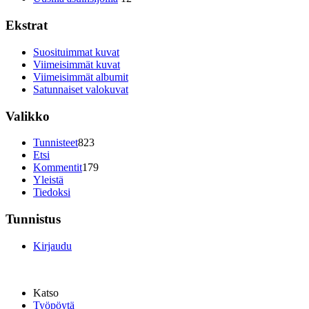
Ekstrat
Suosituimmat kuvat
Viimeisimmät kuvat
Viimeisimmät albumit
Satunnaiset valokuvat
Valikko
Tunnisteet
823
Etsi
Kommentit
179
Yleistä
Tiedoksi
Tunnistus
Kirjaudu
Katso
Työpöytä