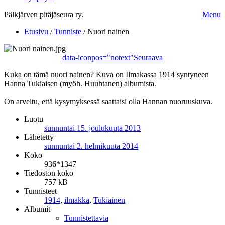
Pälkjärven pitäjäseura ry.
Menu
Etusivu
/
Tunniste
/
Nuori nainen
data-iconpos="notext"
Seuraava
Kuka on tämä nuori nainen? Kuva on Ilmakassa 1914 syntyneen
Hanna Tukiaisen (myöh. Huuhtanen) albumista.
On arveltu, että kysymyksessä saattaisi olla Hannan nuoruuskuva.
Luotu
sunnuntai 15. joulukuuta 2013
Lähetetty
sunnuntai 2. helmikuuta 2014
Koko
936*1347
Tiedoston koko
757 kB
Tunnisteet
1914
,
ilmakka
,
Tukiainen
Albumit
Tunnistettavia