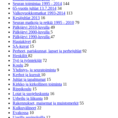
Seuran toimintaa 1995 - 2014
144
65-vuotis juhlat 13.7.2014
34
Valkovuokkomatkat 1993-2014
113
Kesäjuhlat 2013
16
Seuran matkoja ja retkiä 1995 - 2010
79
Pälkjärvi 2010-luvulla
49
Pälkjärvi 2000-luvulla
5
Pälkjärvi 1990-luvulla
47
Hautakivet
45
SA-kuvat
15
Perheet, pariskunnat, lapset ja perhejuhlat
92
Henkilöt
82
Työ ja työntekijät
72
Koulu
29
Yhdistys- ja seuratoiminta
9
Kerhot ja kurssit
10
Juhlat ja tapahtumat
15
Kirkko ja kirkollinen toiminta
11
Rippikoulu
15
Lotat ja suojeluskunta
16
Urheilu ja liikunta
10
Rakennukset, maisemat ja muistomerkit
55
Kulkuvälineet
22
Evakossa
10
Uusilla asuinsijoilla
12