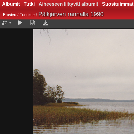
Albumit
Tutki
Aiheeseen liittyvät albumit
Suosituimmat
Pälkjärven rannalla 1990
Etusivu
/
Tunniste
/