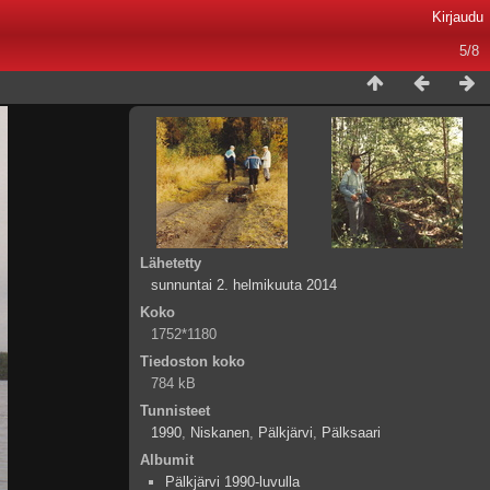
Kirjaudu
5/8
Lähetetty
sunnuntai 2. helmikuuta 2014
Koko
1752*1180
Tiedoston koko
784 kB
Tunnisteet
1990
,
Niskanen
,
Pälkjärvi
,
Pälksaari
Albumit
Pälkjärvi 1990-luvulla