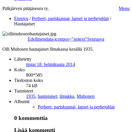
Pälkjärven pitäjäseura ry.
Menu
Etusivu
/
Perheet, pariskunnat, lapset ja perhejuhlat
/
Hautajaiset
Edellinen
data-iconpos="notext"
Seuraava
Olli Muhosen hautajaiset Ilmakassa kesällä 1935.
Lähetetty
tiistai 18. helmikuuta 2014
Koko
800*585
Tiedoston koko
74 kB
Tunnisteet
1935
,
hautajaiset
,
ilmakka
,
Muhonen
Albumit
Perheet, pariskunnat, lapset ja perhejuhlat
0 kommenttia
Lisää kommentti