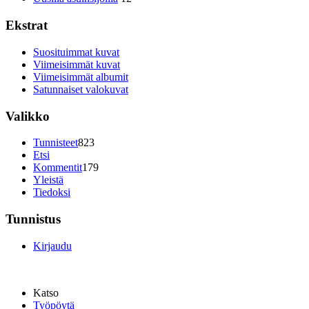
Ekstrat
Suosituimmat kuvat
Viimeisimmät kuvat
Viimeisimmät albumit
Satunnaiset valokuvat
Valikko
Tunnisteet
823
Etsi
Kommentit
179
Yleistä
Tiedoksi
Tunnistus
Kirjaudu
Katso
Työpöytä