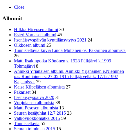
Close
Albumit
Hilkka Hirvosen albumi
30
Esteri Vornasen albumi
45
Itsenäisyyspäivän kynttilänsytytys 2021
24
Olkkosen albumi
25
Tunnistettavia kuvia Linda Multanen os. Pakarinen albumista
26
Matti Iisakinpoika Könönen s. 1928 Pälkjärvi k.1999
Tohmajärvi
8
Annikki Yrjänäisen albumi. Annikki Yrjänäinen e.Nieminen
o.s. Rouhiainen s. 27.05.1915 Pälkjärvellä k. 17.12.1997
Kajaanissa.
79
Kaisa Kilpeläisen albumista
27
Pakariset
34
Itsenäisyyspäivä 2020
31
Vuojolaisen albumista
38
Matti Pesosen albumista
13
Seuran kesäjuhlat 12.7.2015
23
Valkovuokkomatka 2015
59
Tunnistettavia
55
Seuran toimintaa 2015
15