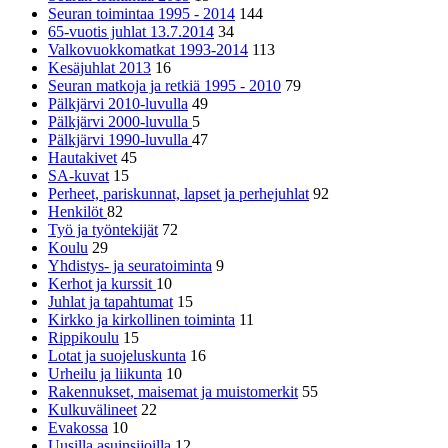
Seuran toimintaa 1995 - 2014
144
65-vuotis juhlat 13.7.2014
34
Valkovuokkomatkat 1993-2014
113
Kesäjuhlat 2013
16
Seuran matkoja ja retkiä 1995 - 2010
79
Pälkjärvi 2010-luvulla
49
Pälkjärvi 2000-luvulla
5
Pälkjärvi 1990-luvulla
47
Hautakivet
45
SA-kuvat
15
Perheet, pariskunnat, lapset ja perhejuhlat
92
Henkilöt
82
Työ ja työntekijät
72
Koulu
29
Yhdistys- ja seuratoiminta
9
Kerhot ja kurssit
10
Juhlat ja tapahtumat
15
Kirkko ja kirkollinen toiminta
11
Rippikoulu
15
Lotat ja suojeluskunta
16
Urheilu ja liikunta
10
Rakennukset, maisemat ja muistomerkit
55
Kulkuvälineet
22
Evakossa
10
Uusilla asuinsijoilla
12