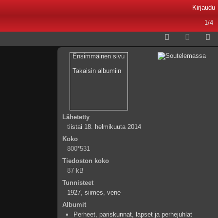
Kirjaudu
1/4
Ensimmäinen sivu
Takaisin albumiin
Lähetetty
tiistai 18. helmikuuta 2014
Koko
800*531
Tiedoston koko
87 kB
Tunnisteet
1927
,
siimes
,
vene
Albumit
Perheet, pariskunnat, lapset ja perhejuhlat