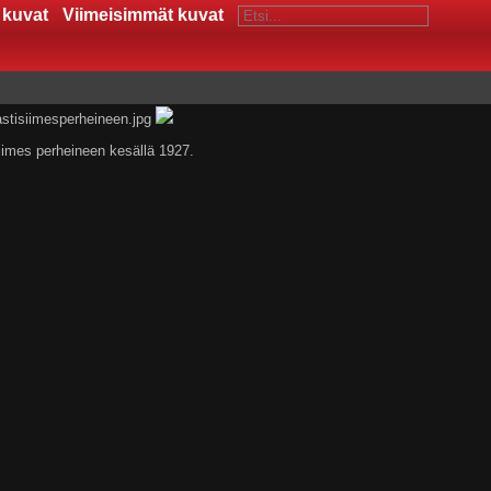
 kuvat
Viimeisimmät kuvat
iimes perheineen kesällä 1927.