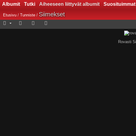
Albumit
Tutki
Aiheeseen liittyvät albumit
Suosituimmat
Siimekset
Etusivu
/
Tunniste
/
Rovasti S