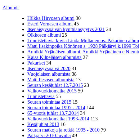
Albumit
Hilkka Hirvosen albumi
30
Esteri Vornasen albumi
45
Itsenäisyyspäivän kynttilänsytytys 2021
24
Olkkosen albumi
25
Tunnistettavia kuvia Linda Multanen os. Pakarinen album
Matti Iisakinpoika Könönen s. 1928 Pälkjärvi k.1999 To
Annikki Yrjänäisen albumi. Annikki Yrjänäinen e.Niemine
Kaisa Kilpeläisen albumista
27
Pakariset
34
Itsenäisyyspäivä 2020
31
Vuojolaisen albumista
38
Matti Pesosen albumista
13
Seuran kesäjuhlat 12.7.2015
23
Valkovuokkomatka 2015
59
Tunnistettavia
55
Seuran toimintaa 2015
15
Seuran toimintaa 1995 - 2014
144
65-vuotis juhlat 13.7.2014
34
Valkovuokkomatkat 1993-2014
113
Kesäjuhlat 2013
16
Seuran matkoja ja retkiä 1995 - 2010
79
Pälkjärvi 2010-luvulla
49