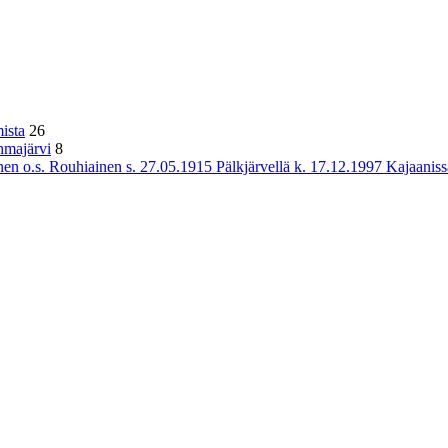
ista
26
hmajärvi
8
n o.s. Rouhiainen s. 27.05.1915 Pälkjärvellä k. 17.12.1997 Kajaaniss