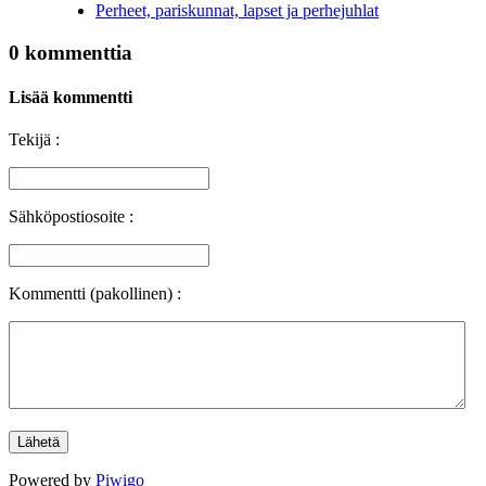
Perheet, pariskunnat, lapset ja perhejuhlat
0 kommenttia
Lisää kommentti
Tekijä :
Sähköpostiosoite :
Kommentti (pakollinen) :
Powered by
Piwigo