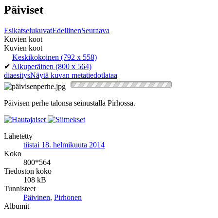
Päiviset
Esikatselukuvat
Edellinen
Seuraava
Kuvien koot
Kuvien koot
Keskikokoinen
(792 x 558)
✔
Alkuperäinen
(800 x 564)
diaesitys
Näytä kuvan metatiedot
lataa
Päivisen perhe talonsa seinustalla Pirhossa.
Lähetetty
tiistai 18. helmikuuta 2014
Koko
800*564
Tiedoston koko
108 kB
Tunnisteet
Päivinen
,
Pirhonen
Albumit