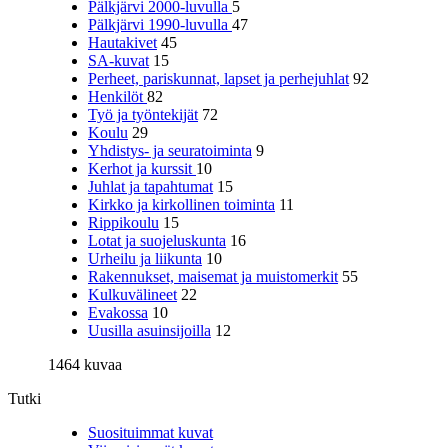
Pälkjärvi 2000-luvulla
5
Pälkjärvi 1990-luvulla
47
Hautakivet
45
SA-kuvat
15
Perheet, pariskunnat, lapset ja perhejuhlat
92
Henkilöt
82
Työ ja työntekijät
72
Koulu
29
Yhdistys- ja seuratoiminta
9
Kerhot ja kurssit
10
Juhlat ja tapahtumat
15
Kirkko ja kirkollinen toiminta
11
Rippikoulu
15
Lotat ja suojeluskunta
16
Urheilu ja liikunta
10
Rakennukset, maisemat ja muistomerkit
55
Kulkuvälineet
22
Evakossa
10
Uusilla asuinsijoilla
12
1464 kuvaa
Tutki
Suosituimmat kuvat