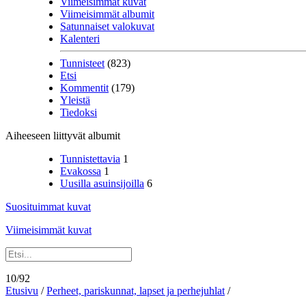
Viimeisimmät kuvat
Viimeisimmät albumit
Satunnaiset valokuvat
Kalenteri
Tunnisteet
(823)
Etsi
Kommentit
(179)
Yleistä
Tiedoksi
Aiheeseen liittyvät albumit
Tunnistettavia
1
Evakossa
1
Uusilla asuinsijoilla
6
Suosituimmat kuvat
Viimeisimmät kuvat
10/92
Etusivu
/
Perheet, pariskunnat, lapset ja perhejuhlat
/