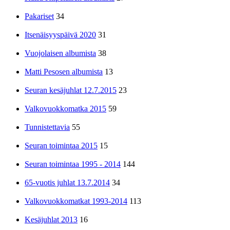
Pakariset
34
Itsenäisyyspäivä 2020
31
Vuojolaisen albumista
38
Matti Pesosen albumista
13
Seuran kesäjuhlat 12.7.2015
23
Valkovuokkomatka 2015
59
Tunnistettavia
55
Seuran toimintaa 2015
15
Seuran toimintaa 1995 - 2014
144
65-vuotis juhlat 13.7.2014
34
Valkovuokkomatkat 1993-2014
113
Kesäjuhlat 2013
16