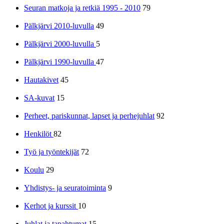
Seuran matkoja ja retkiä 1995 - 2010
79
Pälkjärvi 2010-luvulla
49
Pälkjärvi 2000-luvulla
5
Pälkjärvi 1990-luvulla
47
Hautakivet
45
SA-kuvat
15
Perheet, pariskunnat, lapset ja perhejuhlat
92
Henkilöt
82
Työ ja työntekijät
72
Koulu
29
Yhdistys- ja seuratoiminta
9
Kerhot ja kurssit
10
Juhlat ja tapahtumat
15