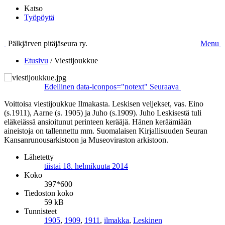
Katso
Työpöytä
Pälkjärven pitäjäseura ry.
Menu
Etusivu
/
Viestijoukkue
Edellinen
data-iconpos="notext"
Seuraava
Voittoisa viestijoukkue Ilmakasta. Leskisen veljekset, vas. Eino
(s.1911), Aarne (s. 1905) ja Juho (s.1909). Juho Leskisestä tuli
eläkeiässä ansioitunut perinteen kerääjä. Hänen keräämiään
aineistoja on tallennettu mm. Suomalaisen Kirjallisuuden Seuran
Kansanrunousarkistoon ja Museoviraston arkistoon.
Lähetetty
tiistai 18. helmikuuta 2014
Koko
397*600
Tiedoston koko
59 kB
Tunnisteet
1905
,
1909
,
1911
,
ilmakka
,
Leskinen