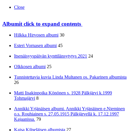
Close
Albumit
click to expand contents
Hilkka Hirvosen albumi
30
Esteri Vornasen albumi
45
Itsenäisyyspäivän kynttilänsytytys 2021
24
Olkkosen albumi
25
Tunnistettavia kuvia Linda Multanen os. Pakarinen albumista
26
Matti Iisakinpoika Könönen s. 1928 Pälkjärvi k.1999
Tohmajärvi
8
Annikki Yrjänäisen albumi. Annikki Yrjänäinen e.Nieminen
o.s. Rouhiainen s. 27.05.1915 Pälkjärvellä k. 17.12.1997
Kajaanissa.
79
Kaisa Kilpeläisen albumista
27