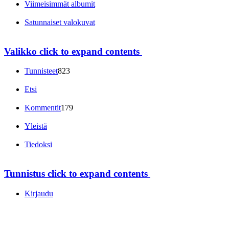
Viimeisimmät albumit
Satunnaiset valokuvat
Valikko
click to expand contents
Tunnisteet
823
Etsi
Kommentit
179
Yleistä
Tiedoksi
Tunnistus
click to expand contents
Kirjaudu