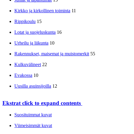
Kirkko ja kirkollinen toiminta
11
Rippikoulu
15
Lotat ja suojeluskunta
16
Urheilu ja liikunta
10
Rakennukset, maisemat ja muistomerkit
55
Kulkuvälineet
22
Evakossa
10
Uusilla asuinsijoilla
12
Ekstrat
click to expand contents
Suosituimmat kuvat
Viimeisimmät kuvat