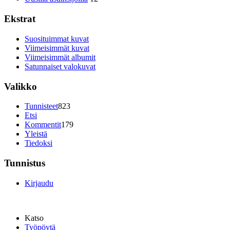
Ekstrat
Suosituimmat kuvat
Viimeisimmät kuvat
Viimeisimmät albumit
Satunnaiset valokuvat
Valikko
Tunnisteet
823
Etsi
Kommentit
179
Yleistä
Tiedoksi
Tunnistus
Kirjaudu
Katso
Työpöytä