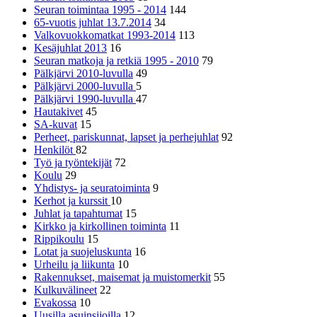
Seuran toimintaa 1995 - 2014
144
65-vuotis juhlat 13.7.2014
34
Valkovuokkomatkat 1993-2014
113
Kesäjuhlat 2013
16
Seuran matkoja ja retkiä 1995 - 2010
79
Pälkjärvi 2010-luvulla
49
Pälkjärvi 2000-luvulla
5
Pälkjärvi 1990-luvulla
47
Hautakivet
45
SA-kuvat
15
Perheet, pariskunnat, lapset ja perhejuhlat
92
Henkilöt
82
Työ ja työntekijät
72
Koulu
29
Yhdistys- ja seuratoiminta
9
Kerhot ja kurssit
10
Juhlat ja tapahtumat
15
Kirkko ja kirkollinen toiminta
11
Rippikoulu
15
Lotat ja suojeluskunta
16
Urheilu ja liikunta
10
Rakennukset, maisemat ja muistomerkit
55
Kulkuvälineet
22
Evakossa
10
Uusilla asuinsijoilla
12