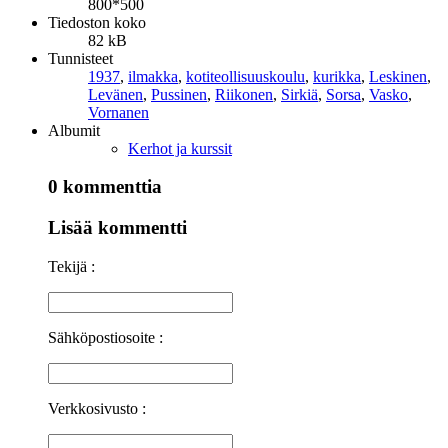
800*500
Tiedoston koko
82 kB
Tunnisteet
1937
,
ilmakka
,
kotiteollisuuskoulu
,
kurikka
,
Leskinen
,
Levänen
,
Pussinen
,
Riikonen
,
Sirkiä
,
Sorsa
,
Vasko
,
Vornanen
Albumit
Kerhot ja kurssit
0 kommenttia
Lisää kommentti
Tekijä :
Sähköpostiosoite :
Verkkosivusto :