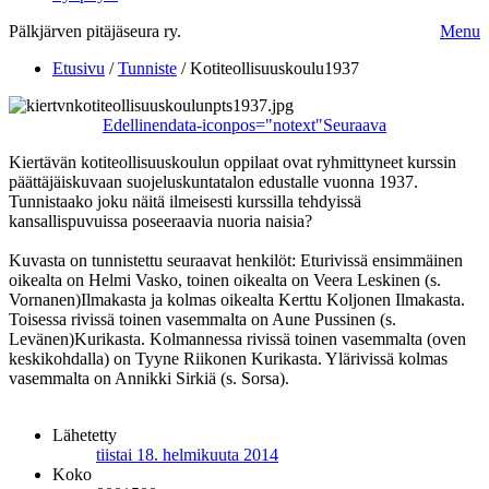
Pälkjärven pitäjäseura ry.
Menu
Etusivu
/
Tunniste
/
Kotiteollisuuskoulu1937
Edellinen
data-iconpos="notext"
Seuraava
Kiertävän kotiteollisuuskoulun oppilaat ovat ryhmittyneet kurssin
päättäjäiskuvaan suojeluskuntatalon edustalle vuonna 1937.
Tunnistaako joku näitä ilmeisesti kurssilla tehdyissä
kansallispuvuissa poseeraavia nuoria naisia?
Kuvasta on tunnistettu seuraavat henkilöt: Eturivissä ensimmäinen
oikealta on Helmi Vasko, toinen oikealta on Veera Leskinen (s.
Vornanen)Ilmakasta ja kolmas oikealta Kerttu Koljonen Ilmakasta.
Toisessa rivissä toinen vasemmalta on Aune Pussinen (s.
Levänen)Kurikasta. Kolmannessa rivissä toinen vasemmalta (oven
keskikohdalla) on Tyyne Riikonen Kurikasta. Ylärivissä kolmas
vasemmalta on Annikki Sirkiä (s. Sorsa).
Lähetetty
tiistai 18. helmikuuta 2014
Koko