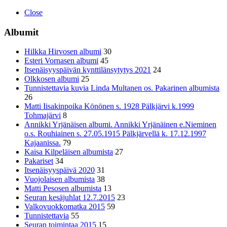
Close
Albumit
Hilkka Hirvosen albumi
30
Esteri Vornasen albumi
45
Itsenäisyyspäivän kynttilänsytytys 2021
24
Olkkosen albumi
25
Tunnistettavia kuvia Linda Multanen os. Pakarinen albumista
26
Matti Iisakinpoika Könönen s. 1928 Pälkjärvi k.1999
Tohmajärvi
8
Annikki Yrjänäisen albumi. Annikki Yrjänäinen e.Nieminen
o.s. Rouhiainen s. 27.05.1915 Pälkjärvellä k. 17.12.1997
Kajaanissa.
79
Kaisa Kilpeläisen albumista
27
Pakariset
34
Itsenäisyyspäivä 2020
31
Vuojolaisen albumista
38
Matti Pesosen albumista
13
Seuran kesäjuhlat 12.7.2015
23
Valkovuokkomatka 2015
59
Tunnistettavia
55
Seuran toimintaa 2015
15