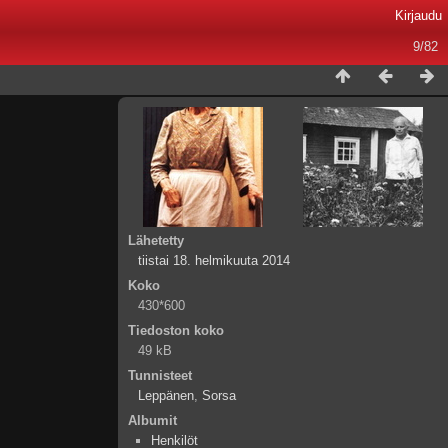
Kirjaudu
9/82
Lähetetty
tiistai 18. helmikuuta 2014
Koko
430*600
Tiedoston koko
49 kB
Tunnisteet
Leppänen
,
Sorsa
Albumit
Henkilöt