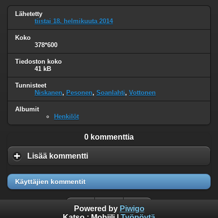
Lähetetty
tiistai 18. helmikuuta 2014
Koko
378*600
Tiedoston koko
41 kB
Tunnisteet
Niskanen
,
Pesonen
,
Soanlahti
,
Vottonen
Albumit
Henkilöt
0 kommenttia
Lisää kommentti
Käyttäjien kommentit
Powered by
Piwigo
Katso :
Mobiili
|
Työpöytä