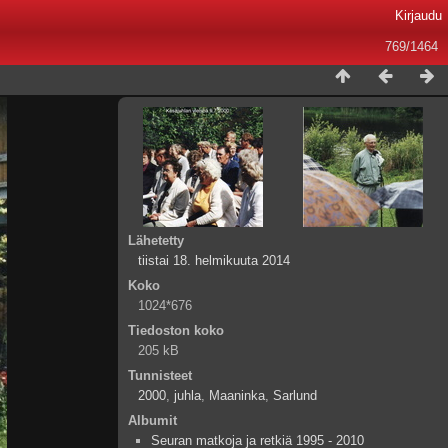
Kirjaudu
769/1464
Lähetetty
tiistai 18. helmikuuta 2014
Koko
1024*676
Tiedoston koko
205 kB
Tunnisteet
2000
,
juhla
,
Maaninka
,
Sarlund
Albumit
Seuran matkoja ja retkiä 1995 - 2010