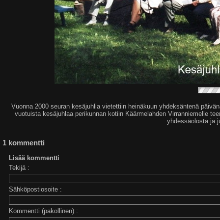
Vuonna 2000 seuran kesäjuhlia vietettiin heinäkuun yhdeksäntenä päivänä M
vuotuista kesäjuhlaa perikunnan kotiin Käärmelahden Virranniemelle teem
yhdessäolosta ja j
1 kommentti
Lisää kommentti
Tekijä :
Sähköpostiosoite :
Kommentti (pakollinen) :