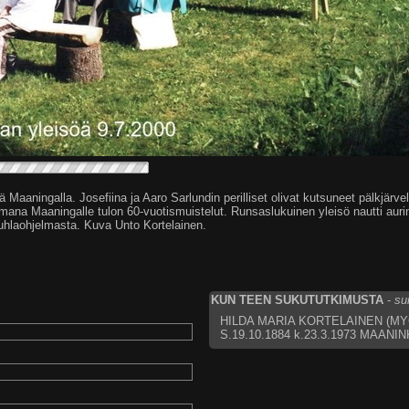
aaningalla. Josefiina ja Aaro Sarlundin perilliset olivat kutsuneet pälkjärve
ana Maaningalle tulon 60-vuotismuistelut. Runsaslukuinen yleisö nautti aurin
uhlaohjelmasta. Kuva Unto Kortelainen.
KUN TEEN SUKUTUTKIMUSTA
-
su
HILDA MARIA KORTELAINEN (M
S.19.10.1884 k.23.3.1973 MAANI