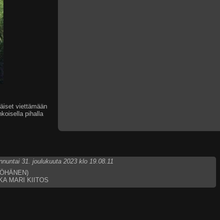
läiset viettämään
koisella pihalla
nnuntai 31. joulukuuta 2023 klo 19.08.11
YÖHÄNEN)
NKA MARI KIITOS