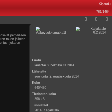
Kirjaudu
761/1464
nsivat perheilleen
nten tauon jälkeen
enius, joka on
Luotu
lauantai 8. helmikuuta 2014
Lähetetty
sunnuntai 2. maaliskuuta 2014
Koko
640*480
Tiedoston koko
358 kB
Tunnisteet
2014
,
Karjalatalo