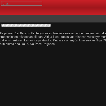
lla ja koko 1950-luvun Kiihtelysvaaran Raatevaarassa, jonne naisten isät rake
a komppaniassa talvisodan aikaan. Airi ja Lissu tapasivat toisensa vuosikymme
t ensimmäisen kerran Karjalatalolla. Kuvassa on myös Airin serkku Hilja Ol
isiin alusta saakka. Kuva Päivi Parjanen.