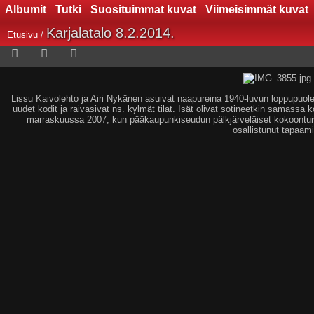
Albumit
Tutki
Suosituimmat kuvat
Viimeisimmät kuvat
Karjalatalo 8.2.2014.
Etusivu
/
Lissu Kaivolehto ja Airi Nykänen asuivat naapureina 1940-luvun loppupuole
uudet kodit ja raivasivat ns. kylmät tilat. Isät olivat sotineetkin samass
marraskuussa 2007, kun pääkaupunkiseudun pälkjärveläiset kokoontuiva
osallistunut tapaam