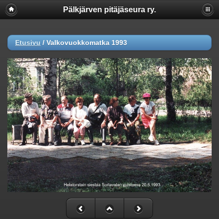
Pälkjärven pitäjäseura ry.
Etusivu
/
Valkovuokkomatka 1993