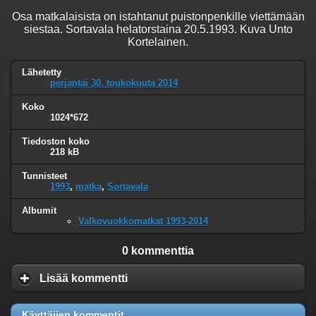
Osa matkalaisista on istahtanut puistonpenkille viettämään
siestaa. Sortavala helatorstaina 20.5.1993. Kuva Unto
Kortelainen.
Lähetetty
perjantai 30. toukokuuta 2014
Koko
1024*672
Tiedoston koko
218 kB
Tunnisteet
1993
,
matka
,
Sortavala
Albumit
Valkovuokkomatkat 1993-2014
0 kommenttia
Lisää kommentti
Käyttäjien kommentit