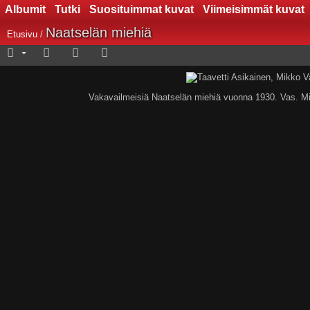
Albumit
Tutki
Suosituimmat kuvat
Viimeisimmät kuvat
Naatselän miehiä
Etusivu
/
Vakavailmeisiä Naatselän miehiä vuonna 1930. Vas. Mik