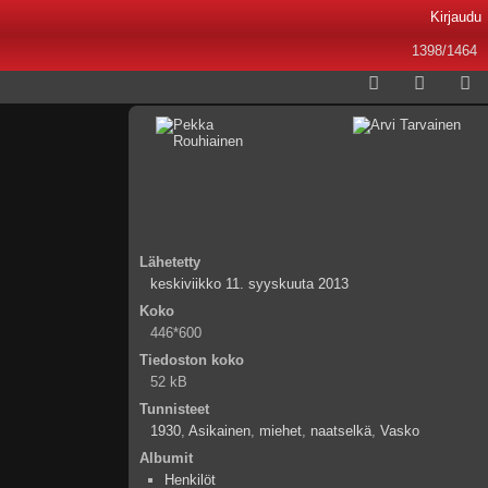
Kirjaudu
1398/1464
Lähetetty
keskiviikko 11. syyskuuta 2013
Koko
446*600
Tiedoston koko
52 kB
Tunnisteet
1930
,
Asikainen
,
miehet
,
naatselkä
,
Vasko
Albumit
Henkilöt