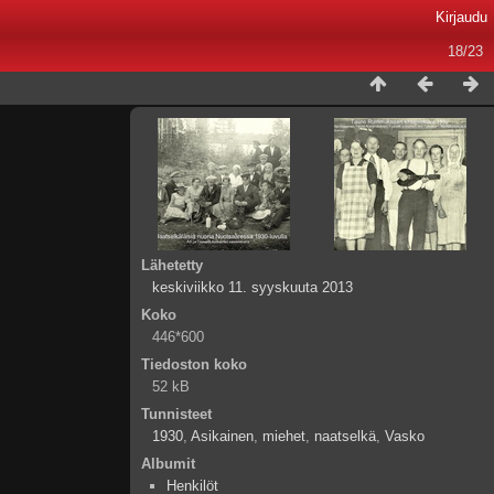
Kirjaudu
18/23
Lähetetty
keskiviikko 11. syyskuuta 2013
Koko
446*600
Tiedoston koko
52 kB
Tunnisteet
1930
,
Asikainen
,
miehet
,
naatselkä
,
Vasko
Albumit
Henkilöt