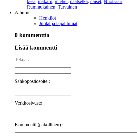
kesä
,
makarii
,
miehet
,
naatselkä
,
naiset
,
Nuotsaari
,
Rummukainen
,
Tarvainen
Albumit
Henkilöt
Juhlat ja tapahtumat
0 kommenttia
Lisää kommentti
Tekijä :
Sähköpostiosoite :
Verkkosivusto :
Kommentti (pakollinen) :