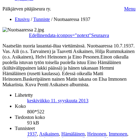
Pälkjärven pitäjäseura ry.
Menu
Etusivu
/
Tunniste
/
Nuotsaaressa 1937
Edellinen
data-iconpos="notext"
Seuraava
Naatselän nuoria lauantai-iltaa viettämässä. Nuotsaaressa 10.7.1937.
Vas. Aili (o.s. Tarvainen) ja Taavetti Asikainen, Hilja Rummukainen
(o.s. Asikainen), Helvi Heinonen ja Eino Pesonen.Einon oikealla
puolella istuvan tytön toisella puolella istuu Eino Hämäläinen
(kiiltävälippainen lakki päässä) ja hänen takanaan Hemmi
Hämäläinen (rusetti kaulassa). Edessä oikealla Matti
Heinonen.Baskeripäinen nainen Matin takana on Elsa Immonen
Makariista. Kuva Pentti Asikaisen albumista.
Lähetetty
keskiviikko 11. syyskuuta 2013
Koko
800*522
Tiedoston koko
93 kB
Tunnisteet
1937
,
Asikainen
,
Hämäläinen
,
Heinonen
,
Immonen
,