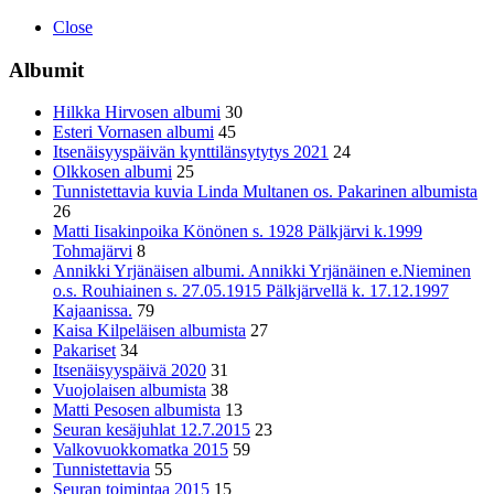
Close
Albumit
Hilkka Hirvosen albumi
30
Esteri Vornasen albumi
45
Itsenäisyyspäivän kynttilänsytytys 2021
24
Olkkosen albumi
25
Tunnistettavia kuvia Linda Multanen os. Pakarinen albumista
26
Matti Iisakinpoika Könönen s. 1928 Pälkjärvi k.1999
Tohmajärvi
8
Annikki Yrjänäisen albumi. Annikki Yrjänäinen e.Nieminen
o.s. Rouhiainen s. 27.05.1915 Pälkjärvellä k. 17.12.1997
Kajaanissa.
79
Kaisa Kilpeläisen albumista
27
Pakariset
34
Itsenäisyyspäivä 2020
31
Vuojolaisen albumista
38
Matti Pesosen albumista
13
Seuran kesäjuhlat 12.7.2015
23
Valkovuokkomatka 2015
59
Tunnistettavia
55
Seuran toimintaa 2015
15