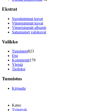
Ekstrat
Suosituimmat kuvat
Viimeisimmät kuvat
Viimeisimmät albumit
Satunnaiset valokuvat
Valikko
Tunnisteet
823
Etsi
Kommentit
179
Yleistä
Tiedoksi
Tunnistus
Kirjaudu
Katso
Työpöytä