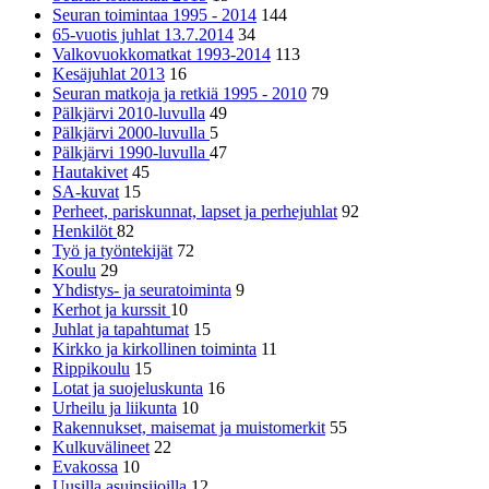
Seuran toimintaa 1995 - 2014
144
65-vuotis juhlat 13.7.2014
34
Valkovuokkomatkat 1993-2014
113
Kesäjuhlat 2013
16
Seuran matkoja ja retkiä 1995 - 2010
79
Pälkjärvi 2010-luvulla
49
Pälkjärvi 2000-luvulla
5
Pälkjärvi 1990-luvulla
47
Hautakivet
45
SA-kuvat
15
Perheet, pariskunnat, lapset ja perhejuhlat
92
Henkilöt
82
Työ ja työntekijät
72
Koulu
29
Yhdistys- ja seuratoiminta
9
Kerhot ja kurssit
10
Juhlat ja tapahtumat
15
Kirkko ja kirkollinen toiminta
11
Rippikoulu
15
Lotat ja suojeluskunta
16
Urheilu ja liikunta
10
Rakennukset, maisemat ja muistomerkit
55
Kulkuvälineet
22
Evakossa
10
Uusilla asuinsijoilla
12