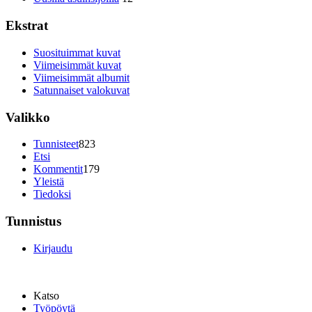
Ekstrat
Suosituimmat kuvat
Viimeisimmät kuvat
Viimeisimmät albumit
Satunnaiset valokuvat
Valikko
Tunnisteet
823
Etsi
Kommentit
179
Yleistä
Tiedoksi
Tunnistus
Kirjaudu
Katso
Työpöytä