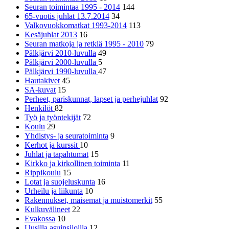
Seuran toimintaa 1995 - 2014
144
65-vuotis juhlat 13.7.2014
34
Valkovuokkomatkat 1993-2014
113
Kesäjuhlat 2013
16
Seuran matkoja ja retkiä 1995 - 2010
79
Pälkjärvi 2010-luvulla
49
Pälkjärvi 2000-luvulla
5
Pälkjärvi 1990-luvulla
47
Hautakivet
45
SA-kuvat
15
Perheet, pariskunnat, lapset ja perhejuhlat
92
Henkilöt
82
Työ ja työntekijät
72
Koulu
29
Yhdistys- ja seuratoiminta
9
Kerhot ja kurssit
10
Juhlat ja tapahtumat
15
Kirkko ja kirkollinen toiminta
11
Rippikoulu
15
Lotat ja suojeluskunta
16
Urheilu ja liikunta
10
Rakennukset, maisemat ja muistomerkit
55
Kulkuvälineet
22
Evakossa
10
Uusilla asuinsijoilla
12