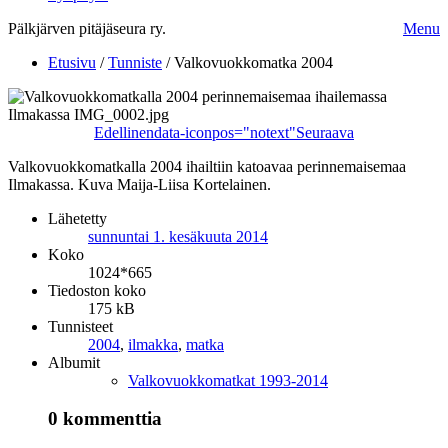
Pälkjärven pitäjäseura ry.
Menu
Etusivu
/
Tunniste
/
Valkovuokkomatka 2004
Edellinen
data-iconpos="notext"
Seuraava
Valkovuokkomatkalla 2004 ihailtiin katoavaa perinnemaisemaa
Ilmakassa. Kuva Maija-Liisa Kortelainen.
Lähetetty
sunnuntai 1. kesäkuuta 2014
Koko
1024*665
Tiedoston koko
175 kB
Tunnisteet
2004
,
ilmakka
,
matka
Albumit
Valkovuokkomatkat 1993-2014
0 kommenttia