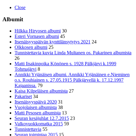
Close
Albumit
Hilkka Hirvosen albumi
30
Esteri Vornasen albumi
45
Itsenäisyyspäivän kynttilänsytytys 2021
24
Olkkosen albumi
25
Tunnistettavia kuvia Linda Multanen os. Pakarinen albumista
26
Matti Iisakinpoika Könönen s. 1928 Pälkjärvi k.1999
Tohmajärvi
8
Annikki Yrjänäisen albumi. Annikki Yrjänäinen e.Nieminen
o.s. Rouhiainen s. 27.05.1915 Pälkjärvellä k. 17.12.1997
Kajaanissa.
79
Kaisa Kilpeläisen albumista
27
Pakariset
34
Itsenäisyyspäivä 2020
31
Vuojolaisen albumista
38
Matti Pesosen albumista
13
Seuran kesäjuhlat 12.7.2015
23
Valkovuokkomatka 2015
59
Tunnistettavia
55
Seuran toimintaa 2015
15