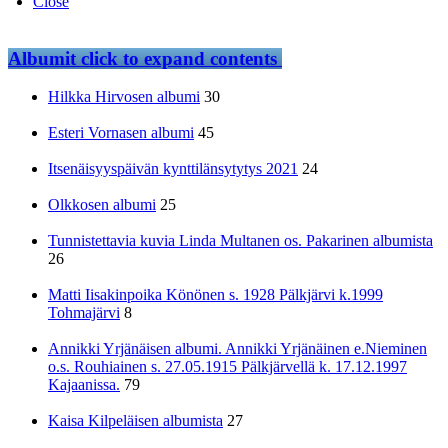
Close
Albumit
click to expand contents
Hilkka Hirvosen albumi
30
Esteri Vornasen albumi
45
Itsenäisyyspäivän kynttilänsytytys 2021
24
Olkkosen albumi
25
Tunnistettavia kuvia Linda Multanen os. Pakarinen albumista
26
Matti Iisakinpoika Könönen s. 1928 Pälkjärvi k.1999
Tohmajärvi
8
Annikki Yrjänäisen albumi. Annikki Yrjänäinen e.Nieminen
o.s. Rouhiainen s. 27.05.1915 Pälkjärvellä k. 17.12.1997
Kajaanissa.
79
Kaisa Kilpeläisen albumista
27