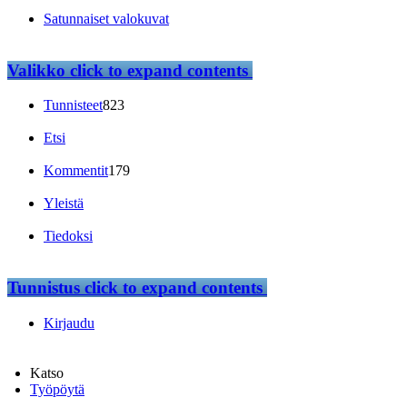
Satunnaiset valokuvat
Valikko
click to expand contents
Tunnisteet
823
Etsi
Kommentit
179
Yleistä
Tiedoksi
Tunnistus
click to expand contents
Kirjaudu
Katso
Työpöytä