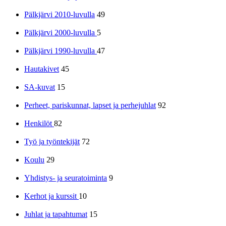
Pälkjärvi 2010-luvulla
49
Pälkjärvi 2000-luvulla
5
Pälkjärvi 1990-luvulla
47
Hautakivet
45
SA-kuvat
15
Perheet, pariskunnat, lapset ja perhejuhlat
92
Henkilöt
82
Työ ja työntekijät
72
Koulu
29
Yhdistys- ja seuratoiminta
9
Kerhot ja kurssit
10
Juhlat ja tapahtumat
15