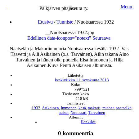
Menu
Pälkjärven pitäjäseura ry.
Etusivu
/
Tunniste
/
Nuotsaaressa 1932
Edellinen
data-iconpos="notext"
Seuraava
Naatselän ja Makariin nuoria Nuotsaaressa kesällä 1932. Vas.
Taavetti ja Aili Asikainen (o.s. Tarvainen), Ailin takana Aino
Tarvainen ja hänen oik. puolella Elsa Immonen ja Hilja
Asikainen.Kuva Pentti Asikaisen albumista.
Lähetetty
keskiviikko 11. syyskuuta 2013
Koko
799*521
Tiedoston koko
118 kB
Tunnisteet
1932
,
Asikainen
,
Immonen
,
kesä
,
makarii
,
miehet
,
naatselkä
,
naiset
,
Nuotsaari
,
Tarvainen
Albumit
Henkilöt
0 kommenttia