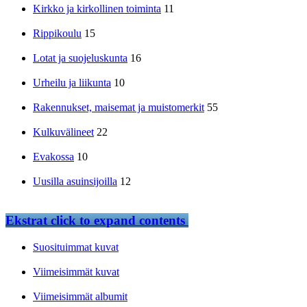
Kirkko ja kirkollinen toiminta
11
Rippikoulu
15
Lotat ja suojeluskunta
16
Urheilu ja liikunta
10
Rakennukset, maisemat ja muistomerkit
55
Kulkuvälineet
22
Evakossa
10
Uusilla asuinsijoilla
12
Ekstrat
click to expand contents
Suosituimmat kuvat
Viimeisimmät kuvat
Viimeisimmät albumit