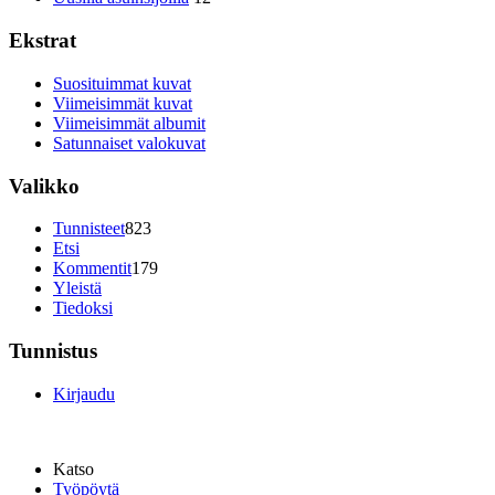
Ekstrat
Suosituimmat kuvat
Viimeisimmät kuvat
Viimeisimmät albumit
Satunnaiset valokuvat
Valikko
Tunnisteet
823
Etsi
Kommentit
179
Yleistä
Tiedoksi
Tunnistus
Kirjaudu
Katso
Työpöytä