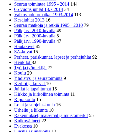
Seuran toimintaa 1995 - 2014
144
65-vuotis juhlat 13.7.2014
34
Valkovuokkomatkat 1993-2014
113
Kesäjuhlat 2013
16
Seuran matkoja ja retkiä 1995 - 2010
79
Pälkjärvi 2010-luvulla
49
Pälkjärvi 2000-luvulla
5
Pälkjärvi 1990-luvulla
47
Hautakivet
45
SA-kuvat
15
Perheet, pariskunnat, lapset ja perhejuhlat
92
Henkilöt
82
Työ ja työntekijät
72
Koulu
29
Yhdistys- ja seuratoiminta
9
Kerhot ja kurssit
10
Juhlat ja tapahtumat
15
Kirkko ja kirkollinen toiminta
11
Rippikoulu
15
Lotat ja suojeluskunta
16
Urheilu ja liikunta
10
Rakennukset, maisemat ja muistomerkit
55
Kulkuvälineet
22
Evakossa
10
Uusilla asuinsijoilla
12