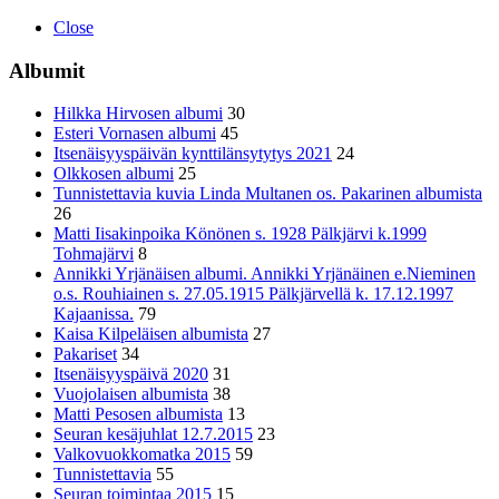
Close
Albumit
Hilkka Hirvosen albumi
30
Esteri Vornasen albumi
45
Itsenäisyyspäivän kynttilänsytytys 2021
24
Olkkosen albumi
25
Tunnistettavia kuvia Linda Multanen os. Pakarinen albumista
26
Matti Iisakinpoika Könönen s. 1928 Pälkjärvi k.1999
Tohmajärvi
8
Annikki Yrjänäisen albumi. Annikki Yrjänäinen e.Nieminen
o.s. Rouhiainen s. 27.05.1915 Pälkjärvellä k. 17.12.1997
Kajaanissa.
79
Kaisa Kilpeläisen albumista
27
Pakariset
34
Itsenäisyyspäivä 2020
31
Vuojolaisen albumista
38
Matti Pesosen albumista
13
Seuran kesäjuhlat 12.7.2015
23
Valkovuokkomatka 2015
59
Tunnistettavia
55
Seuran toimintaa 2015
15