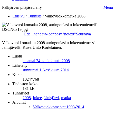
Pälkjärven pitäjäseura ry.
Menu
Etusivu
/
Tunniste
/
Valkovuokkomatka 2008
Edellinen
data-iconpos="notext"
Seuraava
Valkovuokkomatkan 2008 auringonlasku Inkeenniemessä
Jänisjävellä. Kuva Unto Kortelainen.
Luotu
lauantai 24. toukokuuta 2008
Lähetetty
sunnuntai 1. kesäkuuta 2014
Koko
1024*768
Tiedoston koko
131 kB
Tunnisteet
2008
,
Inkee
,
Jänisjärvi
,
matka
Albumit
Valkovuokkomatkat 1993-2014