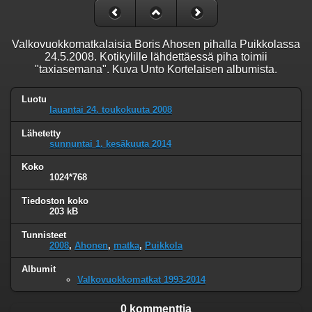
Valkovuokkomatkalaisia Boris Ahosen pihalla Puikkolassa
24.5.2008. Kotikylille lähdettäessä piha toimii
"taxiasemana". Kuva Unto Kortelaisen albumista.
Luotu
lauantai 24. toukokuuta 2008
Lähetetty
sunnuntai 1. kesäkuuta 2014
Koko
1024*768
Tiedoston koko
203 kB
Tunnisteet
2008
,
Ahonen
,
matka
,
Puikkola
Albumit
Valkovuokkomatkat 1993-2014
0 kommenttia