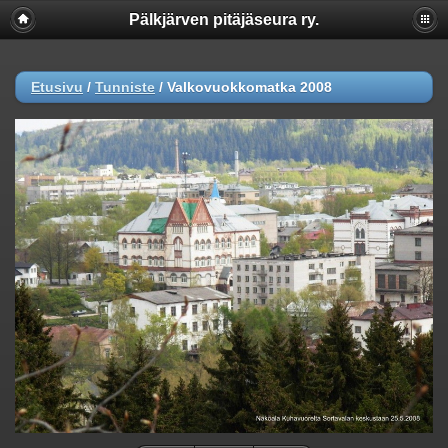
Pälkjärven pitäjäseura ry.
Etusivu
/
Tunniste
/
Valkovuokkomatka 2008