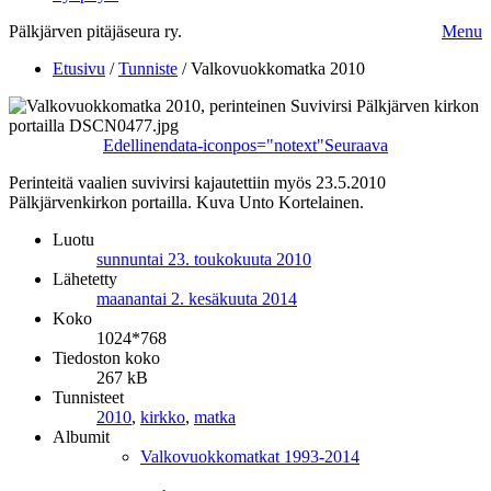
Pälkjärven pitäjäseura ry.
Menu
Etusivu
/
Tunniste
/
Valkovuokkomatka 2010
Edellinen
data-iconpos="notext"
Seuraava
Perinteitä vaalien suvivirsi kajautettiin myös 23.5.2010
Pälkjärvenkirkon portailla. Kuva Unto Kortelainen.
Luotu
sunnuntai 23. toukokuuta 2010
Lähetetty
maanantai 2. kesäkuuta 2014
Koko
1024*768
Tiedoston koko
267 kB
Tunnisteet
2010
,
kirkko
,
matka
Albumit
Valkovuokkomatkat 1993-2014