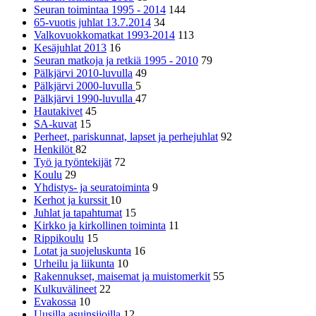
Seuran toimintaa 1995 - 2014
144
65-vuotis juhlat 13.7.2014
34
Valkovuokkomatkat 1993-2014
113
Kesäjuhlat 2013
16
Seuran matkoja ja retkiä 1995 - 2010
79
Pälkjärvi 2010-luvulla
49
Pälkjärvi 2000-luvulla
5
Pälkjärvi 1990-luvulla
47
Hautakivet
45
SA-kuvat
15
Perheet, pariskunnat, lapset ja perhejuhlat
92
Henkilöt
82
Työ ja työntekijät
72
Koulu
29
Yhdistys- ja seuratoiminta
9
Kerhot ja kurssit
10
Juhlat ja tapahtumat
15
Kirkko ja kirkollinen toiminta
11
Rippikoulu
15
Lotat ja suojeluskunta
16
Urheilu ja liikunta
10
Rakennukset, maisemat ja muistomerkit
55
Kulkuvälineet
22
Evakossa
10
Uusilla asuinsijoilla
12