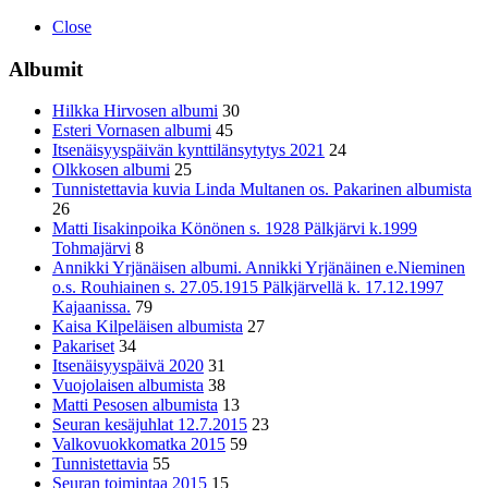
Close
Albumit
Hilkka Hirvosen albumi
30
Esteri Vornasen albumi
45
Itsenäisyyspäivän kynttilänsytytys 2021
24
Olkkosen albumi
25
Tunnistettavia kuvia Linda Multanen os. Pakarinen albumista
26
Matti Iisakinpoika Könönen s. 1928 Pälkjärvi k.1999
Tohmajärvi
8
Annikki Yrjänäisen albumi. Annikki Yrjänäinen e.Nieminen
o.s. Rouhiainen s. 27.05.1915 Pälkjärvellä k. 17.12.1997
Kajaanissa.
79
Kaisa Kilpeläisen albumista
27
Pakariset
34
Itsenäisyyspäivä 2020
31
Vuojolaisen albumista
38
Matti Pesosen albumista
13
Seuran kesäjuhlat 12.7.2015
23
Valkovuokkomatka 2015
59
Tunnistettavia
55
Seuran toimintaa 2015
15