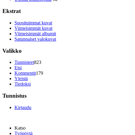
Ekstrat
Suosituimmat kuvat
Viimeisimmät kuvat
Viimeisimmät albumit
Satunnaiset valokuvat
Valikko
Tunnisteet
823
Etsi
Kommentit
179
Yleistä
Tiedoksi
Tunnistus
Kirjaudu
Katso
Työpöytä