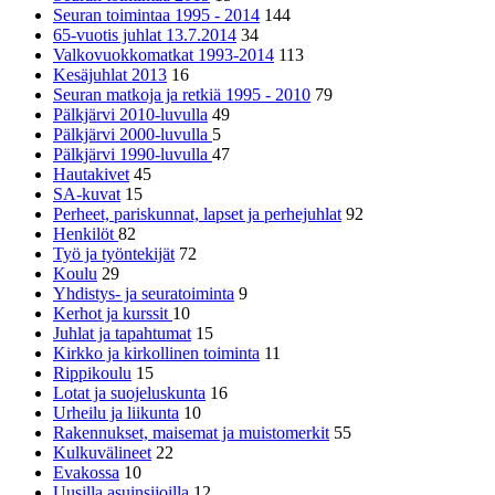
Seuran toimintaa 1995 - 2014
144
65-vuotis juhlat 13.7.2014
34
Valkovuokkomatkat 1993-2014
113
Kesäjuhlat 2013
16
Seuran matkoja ja retkiä 1995 - 2010
79
Pälkjärvi 2010-luvulla
49
Pälkjärvi 2000-luvulla
5
Pälkjärvi 1990-luvulla
47
Hautakivet
45
SA-kuvat
15
Perheet, pariskunnat, lapset ja perhejuhlat
92
Henkilöt
82
Työ ja työntekijät
72
Koulu
29
Yhdistys- ja seuratoiminta
9
Kerhot ja kurssit
10
Juhlat ja tapahtumat
15
Kirkko ja kirkollinen toiminta
11
Rippikoulu
15
Lotat ja suojeluskunta
16
Urheilu ja liikunta
10
Rakennukset, maisemat ja muistomerkit
55
Kulkuvälineet
22
Evakossa
10
Uusilla asuinsijoilla
12