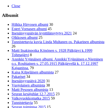
Close
Albumit
Hilkka Hirvosen albumi
30
Esteri Vornasen albumi
45
Itsenäisyyspäivän kynttilänsytytys 2021
24
Olkkosen albumi
25
Tunnistettavia kuvia Linda Multanen os. Pakarinen albumista
26
Matti Iisakinpoika Könönen s. 1928 Pälkjärvi k.1999
Tohmajärvi
8
Annikki Yrjänäisen albumi. Annikki Yrjänäinen e.Nieminen
o.s. Rouhiainen s. 27.05.1915 Pälkjärvellä k. 17.12.1997
Kajaanissa.
79
Kaisa Kilpeläisen albumista
27
Pakariset
34
Itsenäisyyspäivä 2020
31
Vuojolaisen albumista
38
Matti Pesosen albumista
13
Seuran kesäjuhlat 12.7.2015
23
Valkovuokkomatka 2015
59
Tunnistettavia
55
Seuran toimintaa 2015
15