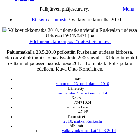
Pälkjärven pitäjäseura ry.
Menu
Etusivu
/
Tunniste
/
Valkovuokkomatka 2010
Edellinen
data-iconpos="notext"
Seuraava
Paluumatkalla 23.5.2010 poikettiin Ruskealan uudessa kirkossa,
joka on valmistunut suomalaisvoimin 2000-luvulla. Kirkko tuhoutui
osittain tulipalossa maaliskuussa 2013. Toiminta kirkolla jatkuu
edelleen. Kuva Unto Kortelainen.
Luotu
sunnuntai 23. toukokuuta 2010
Lähetetty
maanantai 2. kesäkuuta 2014
Koko
734*1024
Tiedoston koko
147 kB
Tunnisteet
2010
,
matka
,
Ruskeala
Albumit
Valkovuokkomatkat 1993-2014