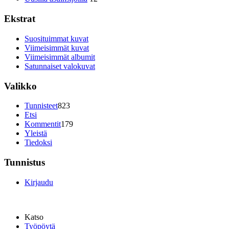
Ekstrat
Suosituimmat kuvat
Viimeisimmät kuvat
Viimeisimmät albumit
Satunnaiset valokuvat
Valikko
Tunnisteet
823
Etsi
Kommentit
179
Yleistä
Tiedoksi
Tunnistus
Kirjaudu
Katso
Työpöytä