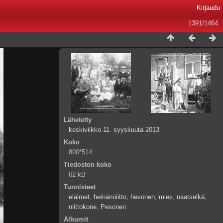
Kirjaudu
1391/1464
Lähetetty
keskiviikko 11. syyskuuta 2013
Koko
800*514
Tiedoston koko
62 kB
Tunnisteet
eläimet
,
heinänniitto
,
hevonen
,
mies
,
naatselkä
,
niittokone
,
Pesonen
Albumit