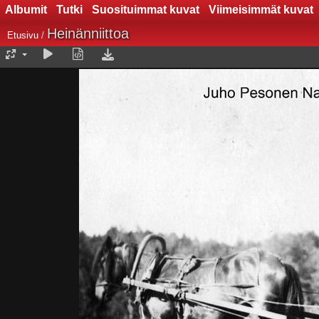
Albumit
Tutki
Suosituimmat kuvat
Viimeisimmät kuvat
Heinänniittoa
Etusivu
/