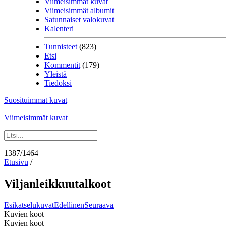
Viimeisimmät kuvat
Viimeisimmät albumit
Satunnaiset valokuvat
Kalenteri
Tunnisteet
(823)
Etsi
Kommentit
(179)
Yleistä
Tiedoksi
Suosituimmat kuvat
Viimeisimmät kuvat
1387/1464
Etusivu
/
Viljanleikkuutalkoot
Esikatselukuvat
Edellinen
Seuraava
Kuvien koot
Kuvien koot