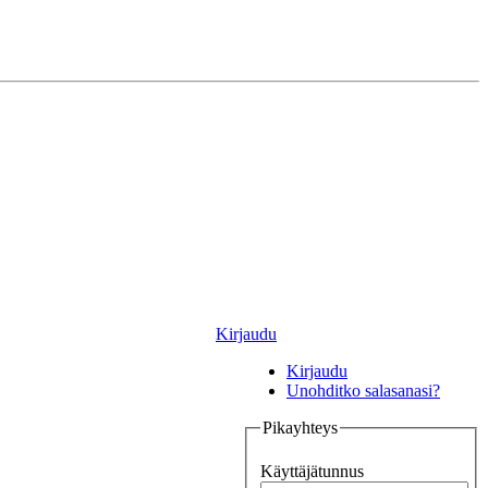
Kirjaudu
Kirjaudu
Unohditko salasanasi?
Pikayhteys
Käyttäjätunnus