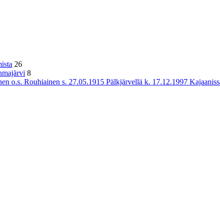
ista
26
hmajärvi
8
n o.s. Rouhiainen s. 27.05.1915 Pälkjärvellä k. 17.12.1997 Kajaaniss