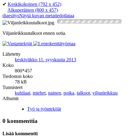
✔
Keskikokoinen
(792 x 452)
Alkuperäinen
(800 x 457)
diaesitys
Näytä kuvan metatiedot
lataa
Viljanleikkuutalkoot ennen sotia.
Lähetetty
keskiviikko 11. syyskuuta 2013
Koko
800*457
Tiedoston koko
78 kB
Tunnisteet
kuhilaat
,
miehet
,
nainen
,
poika
,
talkoot
,
viljanleikkuu
Albumit
Työ ja työntekijät
0 kommenttia
Lisää kommentti