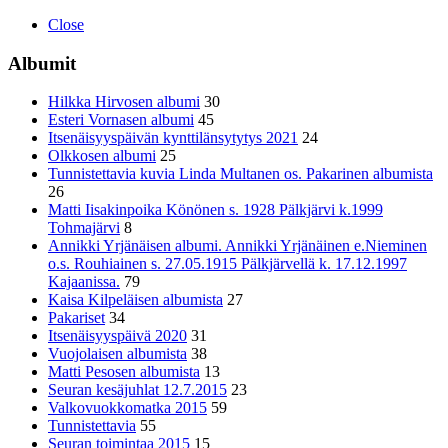
Close
Albumit
Hilkka Hirvosen albumi
30
Esteri Vornasen albumi
45
Itsenäisyyspäivän kynttilänsytytys 2021
24
Olkkosen albumi
25
Tunnistettavia kuvia Linda Multanen os. Pakarinen albumista
26
Matti Iisakinpoika Könönen s. 1928 Pälkjärvi k.1999
Tohmajärvi
8
Annikki Yrjänäisen albumi. Annikki Yrjänäinen e.Nieminen
o.s. Rouhiainen s. 27.05.1915 Pälkjärvellä k. 17.12.1997
Kajaanissa.
79
Kaisa Kilpeläisen albumista
27
Pakariset
34
Itsenäisyyspäivä 2020
31
Vuojolaisen albumista
38
Matti Pesosen albumista
13
Seuran kesäjuhlat 12.7.2015
23
Valkovuokkomatka 2015
59
Tunnistettavia
55
Seuran toimintaa 2015
15