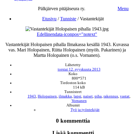
Pälkjärven pitäjäseura ry.
Menu
Etusivu
/
Tunniste
/
Vastantekijät
Edellinen
data-iconpos="notext"
Vastantekijät Holopaisen pihalla Ilmakassa kesällä 1943. Kuvassa
vas. Mari Holopainen, Riitta Holopainen (myöh. Pakarinen) ja
Martta Holopainen (o.s. Vornanen).
Lähetetty
torstai 12. syyskuuta 2013
Koko
800*571
Tiedoston koko
114 kB
Tunnisteet
1943
,
Holopainen
,
ilmakka
,
lapsi
,
naiset
,
piha
,
rakennus
,
vastat
,
Vornanen
Albumit
Työ ja työntekijät
0 kommenttia
Lisää kommentti