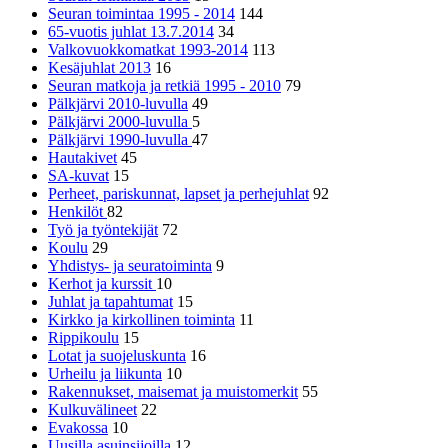
Seuran toimintaa 1995 - 2014
144
65-vuotis juhlat 13.7.2014
34
Valkovuokkomatkat 1993-2014
113
Kesäjuhlat 2013
16
Seuran matkoja ja retkiä 1995 - 2010
79
Pälkjärvi 2010-luvulla
49
Pälkjärvi 2000-luvulla
5
Pälkjärvi 1990-luvulla
47
Hautakivet
45
SA-kuvat
15
Perheet, pariskunnat, lapset ja perhejuhlat
92
Henkilöt
82
Työ ja työntekijät
72
Koulu
29
Yhdistys- ja seuratoiminta
9
Kerhot ja kurssit
10
Juhlat ja tapahtumat
15
Kirkko ja kirkollinen toiminta
11
Rippikoulu
15
Lotat ja suojeluskunta
16
Urheilu ja liikunta
10
Rakennukset, maisemat ja muistomerkit
55
Kulkuvälineet
22
Evakossa
10
Uusilla asuinsijoilla
12