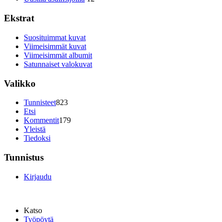
Ekstrat
Suosituimmat kuvat
Viimeisimmät kuvat
Viimeisimmät albumit
Satunnaiset valokuvat
Valikko
Tunnisteet
823
Etsi
Kommentit
179
Yleistä
Tiedoksi
Tunnistus
Kirjaudu
Katso
Työpöytä