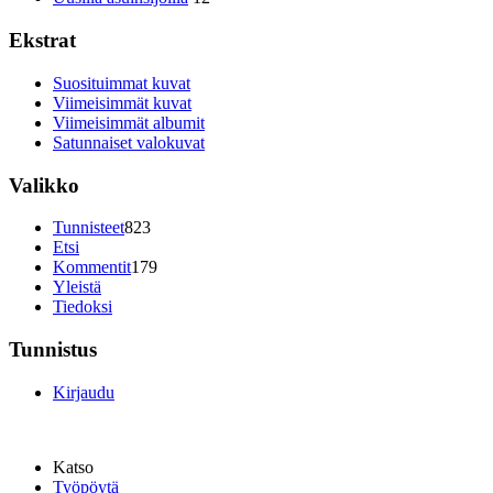
Ekstrat
Suosituimmat kuvat
Viimeisimmät kuvat
Viimeisimmät albumit
Satunnaiset valokuvat
Valikko
Tunnisteet
823
Etsi
Kommentit
179
Yleistä
Tiedoksi
Tunnistus
Kirjaudu
Katso
Työpöytä