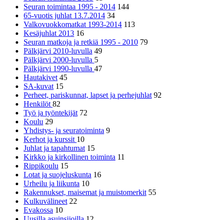
Seuran toimintaa 1995 - 2014
144
65-vuotis juhlat 13.7.2014
34
Valkovuokkomatkat 1993-2014
113
Kesäjuhlat 2013
16
Seuran matkoja ja retkiä 1995 - 2010
79
Pälkjärvi 2010-luvulla
49
Pälkjärvi 2000-luvulla
5
Pälkjärvi 1990-luvulla
47
Hautakivet
45
SA-kuvat
15
Perheet, pariskunnat, lapset ja perhejuhlat
92
Henkilöt
82
Työ ja työntekijät
72
Koulu
29
Yhdistys- ja seuratoiminta
9
Kerhot ja kurssit
10
Juhlat ja tapahtumat
15
Kirkko ja kirkollinen toiminta
11
Rippikoulu
15
Lotat ja suojeluskunta
16
Urheilu ja liikunta
10
Rakennukset, maisemat ja muistomerkit
55
Kulkuvälineet
22
Evakossa
10
Uusilla asuinsijoilla
12