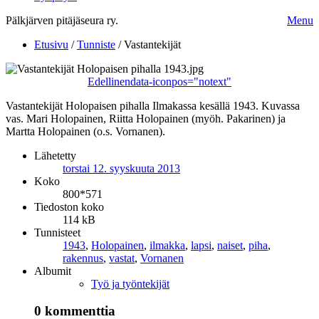
Pälkjärven pitäjäseura ry.
Menu
Etusivu
/
Tunniste
/
Vastantekijät
Edellinen
data-iconpos="notext"
Vastantekijät Holopaisen pihalla Ilmakassa kesällä 1943. Kuvassa
vas. Mari Holopainen, Riitta Holopainen (myöh. Pakarinen) ja
Martta Holopainen (o.s. Vornanen).
Lähetetty
torstai 12. syyskuuta 2013
Koko
800*571
Tiedoston koko
114 kB
Tunnisteet
1943
,
Holopainen
,
ilmakka
,
lapsi
,
naiset
,
piha
,
rakennus
,
vastat
,
Vornanen
Albumit
Työ ja työntekijät
0 kommenttia