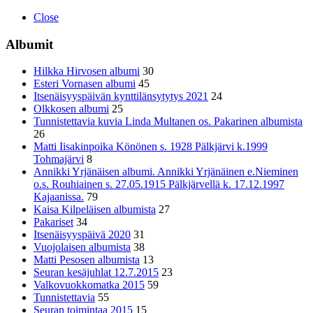
Close
Albumit
Hilkka Hirvosen albumi
30
Esteri Vornasen albumi
45
Itsenäisyyspäivän kynttilänsytytys 2021
24
Olkkosen albumi
25
Tunnistettavia kuvia Linda Multanen os. Pakarinen albumista
26
Matti Iisakinpoika Könönen s. 1928 Pälkjärvi k.1999
Tohmajärvi
8
Annikki Yrjänäisen albumi. Annikki Yrjänäinen e.Nieminen
o.s. Rouhiainen s. 27.05.1915 Pälkjärvellä k. 17.12.1997
Kajaanissa.
79
Kaisa Kilpeläisen albumista
27
Pakariset
34
Itsenäisyyspäivä 2020
31
Vuojolaisen albumista
38
Matti Pesosen albumista
13
Seuran kesäjuhlat 12.7.2015
23
Valkovuokkomatka 2015
59
Tunnistettavia
55
Seuran toimintaa 2015
15