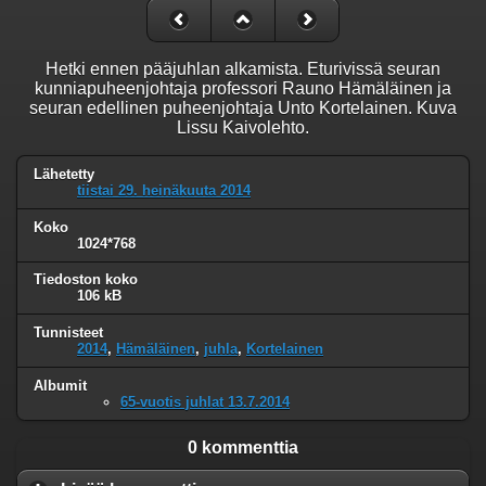
Hetki ennen pääjuhlan alkamista. Eturivissä seuran
kunniapuheenjohtaja professori Rauno Hämäläinen ja
seuran edellinen puheenjohtaja Unto Kortelainen. Kuva
Lissu Kaivolehto.
Lähetetty
tiistai 29. heinäkuuta 2014
Koko
1024*768
Tiedoston koko
106 kB
Tunnisteet
2014
,
Hämäläinen
,
juhla
,
Kortelainen
Albumit
65-vuotis juhlat 13.7.2014
0 kommenttia