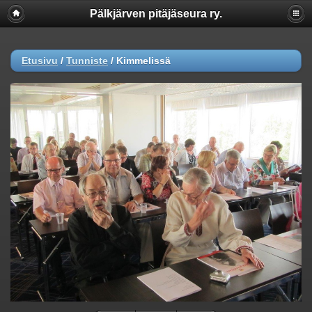
Pälkjärven pitäjäseura ry.
Etusivu
/
Tunniste
/
Kimmelissä