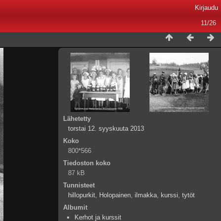
Kirjaudu
11/26
Lähetetty
torstai 12. syyskuuta 2013
Koko
800*566
Tiedoston koko
87 kB
Tunnisteet
hillopurkit
,
Holopainen
,
ilmakka
,
kurssi
,
tytöt
Albumit
Kerhot ja kurssit