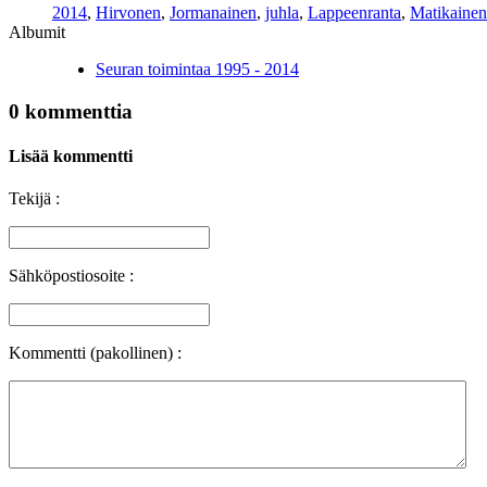
2014
,
Hirvonen
,
Jormanainen
,
juhla
,
Lappeenranta
,
Matikainen
Albumit
Seuran toimintaa 1995 - 2014
0 kommenttia
Lisää kommentti
Tekijä :
Sähköpostiosoite :
Kommentti (pakollinen) :