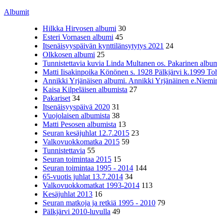
Albumit
Hilkka Hirvosen albumi
30
Esteri Vornasen albumi
45
Itsenäisyyspäivän kynttilänsytytys 2021
24
Olkkosen albumi
25
Tunnistettavia kuvia Linda Multanen os. Pakarinen album
Matti Iisakinpoika Könönen s. 1928 Pälkjärvi k.1999 To
Annikki Yrjänäisen albumi. Annikki Yrjänäinen e.Niemine
Kaisa Kilpeläisen albumista
27
Pakariset
34
Itsenäisyyspäivä 2020
31
Vuojolaisen albumista
38
Matti Pesosen albumista
13
Seuran kesäjuhlat 12.7.2015
23
Valkovuokkomatka 2015
59
Tunnistettavia
55
Seuran toimintaa 2015
15
Seuran toimintaa 1995 - 2014
144
65-vuotis juhlat 13.7.2014
34
Valkovuokkomatkat 1993-2014
113
Kesäjuhlat 2013
16
Seuran matkoja ja retkiä 1995 - 2010
79
Pälkjärvi 2010-luvulla
49