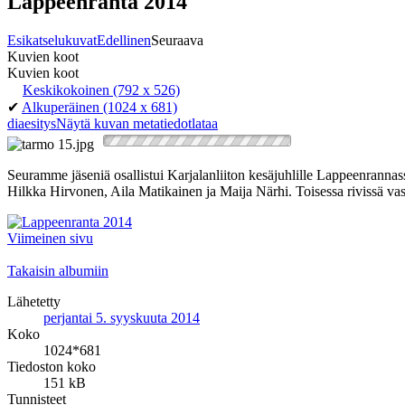
Lappeenranta 2014
Esikatselukuvat
Edellinen
Seuraava
Kuvien koot
Kuvien koot
Keskikokoinen
(792 x 526)
✔
Alkuperäinen
(1024 x 681)
diaesitys
Näytä kuvan metatiedot
lataa
Seuramme jäseniä osallistui Karjalanliiton kesäjuhlille Lappeenranna
Hilkka Hirvonen, Aila Matikainen ja Maija Närhi. Toisessa rivissä v
Viimeinen sivu
Takaisin albumiin
Lähetetty
perjantai 5. syyskuuta 2014
Koko
1024*681
Tiedoston koko
151 kB
Tunnisteet