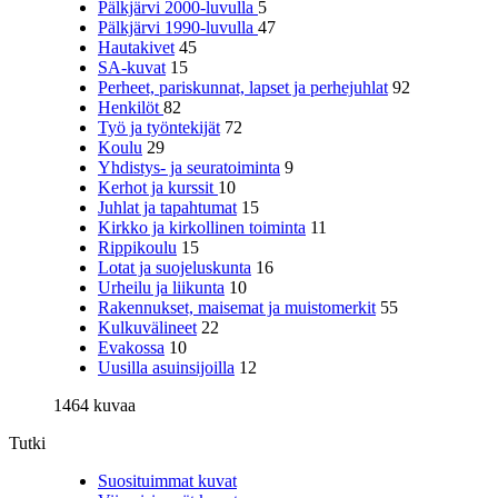
Pälkjärvi 2000-luvulla
5
Pälkjärvi 1990-luvulla
47
Hautakivet
45
SA-kuvat
15
Perheet, pariskunnat, lapset ja perhejuhlat
92
Henkilöt
82
Työ ja työntekijät
72
Koulu
29
Yhdistys- ja seuratoiminta
9
Kerhot ja kurssit
10
Juhlat ja tapahtumat
15
Kirkko ja kirkollinen toiminta
11
Rippikoulu
15
Lotat ja suojeluskunta
16
Urheilu ja liikunta
10
Rakennukset, maisemat ja muistomerkit
55
Kulkuvälineet
22
Evakossa
10
Uusilla asuinsijoilla
12
1464 kuvaa
Tutki
Suosituimmat kuvat