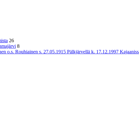
ista
26
hmajärvi
8
n o.s. Rouhiainen s. 27.05.1915 Pälkjärvellä k. 17.12.1997 Kajaaniss