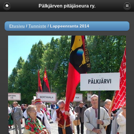
Pälkjärven pitäjäseura ry.
Etusivu
/
Tunniste
/
Lappeenranta 2014