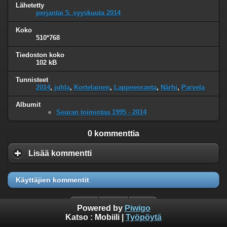
Lähetetty
perjantai 5. syyskuuta 2014
Koko
510*768
Tiedoston koko
102 kB
Tunnisteet
2014
,
juhla
,
Kortelainen
,
Lappeenranta
,
Närhi
,
Parvela
Albumit
Seuran toimintaa 1995 - 2014
0 kommenttia
Lisää kommentti
Käyttäjien kommentit
Powered by
Piwigo
Katso :
Mobiili
|
Työpöytä