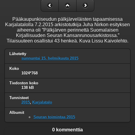
Pääkaupunkiseudun pälkjärveläisten tapaamisessa
Karjalatalolla 7.2.2015 arkistotutkija Juha Nirkon esityksen
aiheena oli ”Pälkjärven perinnettä Suomalaisen
Kirjallisuuden Seuran Kansanrunousarkistossa.”
Tilaisuuteen osallistui 43 henkeä. Kuva Lissu Kaivolehto.
Lähetetty
sunnuntai 15. helmikuuta 2015
Koko
1024*768
Tiedoston koko
138 kB
Tunnisteet
2015
,
Karjalatalo
Albumit
Seuran toimintaa 2015
0 kommenttia