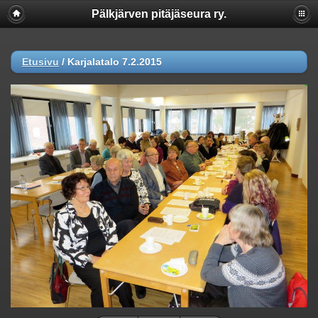
Pälkjärven pitäjäseura ry.
Etusivu
/
Karjalatalo 7.2.2015