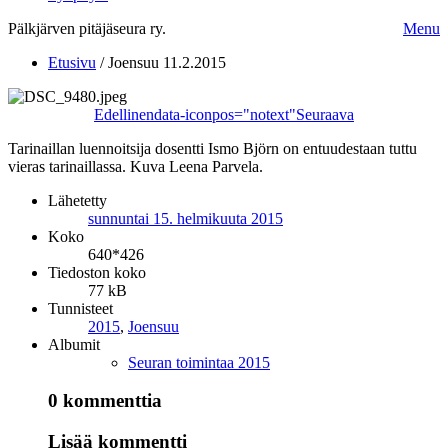
Pälkjärven pitäjäseura ry.
Menu
Etusivu
/
Joensuu 11.2.2015
Edellinen
data-iconpos="notext"
Seuraava
Tarinaillan luennoitsija dosentti Ismo Björn on entuudestaan tuttu
vieras tarinaillassa. Kuva Leena Parvela.
Lähetetty
sunnuntai 15. helmikuuta 2015
Koko
640*426
Tiedoston koko
77 kB
Tunnisteet
2015
,
Joensuu
Albumit
Seuran toimintaa 2015
0 kommenttia
Lisää kommentti