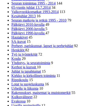
Seuran toimintaa 1995 - 2014
144
65-vuotis juhlat 13.7.2014
34
Valkovuokkomatkat 1993-2014
113
Kesäjuhlat 2013
16
Seuran matkoja ja retkiä 1995 - 2010
79
Pälkjärvi 2010-luvulla
49
Pälkjärvi 2000-luvulla
5
Pälkjärvi 1990-luvulla
47
Hautakivet
45
SA-kuvat
15
Perheet, pariskunnat, lapset ja perhejuhlat
92
Henkilöt
82
Työ ja työntekijät
72
Koulu
29
Yhdistys- ja seuratoiminta
9
Kerhot ja kurssit
10
Juhlat ja tapahtumat
15
Kirkko ja kirkollinen toiminta
11
Rippikoulu
15
Lotat ja suojeluskunta
16
Urheilu ja liikunta
10
Rakennukset, maisemat ja muistomerkit
55
Kulkuvälineet
22
Evakossa
10
Uusilla asuinsijoilla
12