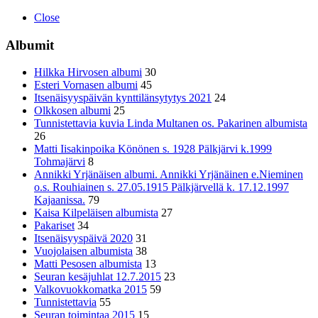
Close
Albumit
Hilkka Hirvosen albumi
30
Esteri Vornasen albumi
45
Itsenäisyyspäivän kynttilänsytytys 2021
24
Olkkosen albumi
25
Tunnistettavia kuvia Linda Multanen os. Pakarinen albumista
26
Matti Iisakinpoika Könönen s. 1928 Pälkjärvi k.1999
Tohmajärvi
8
Annikki Yrjänäisen albumi. Annikki Yrjänäinen e.Nieminen
o.s. Rouhiainen s. 27.05.1915 Pälkjärvellä k. 17.12.1997
Kajaanissa.
79
Kaisa Kilpeläisen albumista
27
Pakariset
34
Itsenäisyyspäivä 2020
31
Vuojolaisen albumista
38
Matti Pesosen albumista
13
Seuran kesäjuhlat 12.7.2015
23
Valkovuokkomatka 2015
59
Tunnistettavia
55
Seuran toimintaa 2015
15