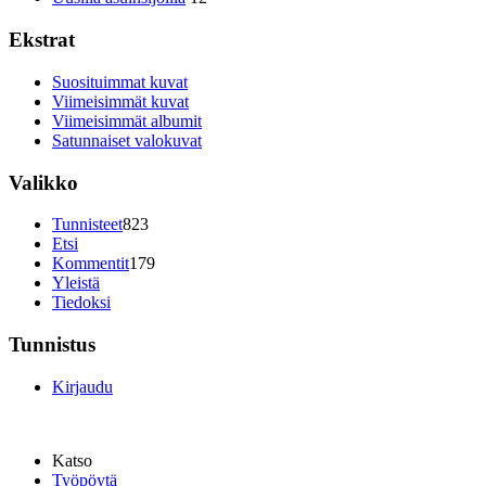
Ekstrat
Suosituimmat kuvat
Viimeisimmät kuvat
Viimeisimmät albumit
Satunnaiset valokuvat
Valikko
Tunnisteet
823
Etsi
Kommentit
179
Yleistä
Tiedoksi
Tunnistus
Kirjaudu
Katso
Työpöytä