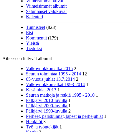
Viimeisimmät kuvat
Viimeisimmät albumit
Satunnaiset valokuvat
Kalenteri
Tunnisteet
(823)
Etsi
Kommentit
(179)
Yleistä
Tiedoksi
Aiheeseen liittyvät albumit
Valkovuokkomatka 2015
2
Seuran toimintaa 1995 - 2014
12
65-vuotis juhlat 13.7.2014
2
Valkovuokkomatkat 1993-2014
1
Kesäjuhlat 2013
1
Seuran matkoja ja retkiä 1995 - 2010
1
Pälkjärvi 2010-luvulla
1
Pälkjärvi 2000-luvulla
1
Pälkjärvi 1990-luvulla
2
Perheet, pariskunnat, lapset ja perhejuhlat
1
Henkilöt
3
Työ ja työntekijät
1