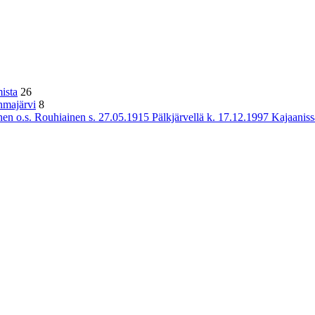
ista
26
hmajärvi
8
n o.s. Rouhiainen s. 27.05.1915 Pälkjärvellä k. 17.12.1997 Kajaaniss