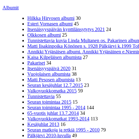
Albumit
Hilkka Hirvosen albumi
30
Esteri Vornasen albumi
45
Itsenäisyyspäivän kynttilänsytytys 2021
24
Olkkosen albumi
25
Tunnistettavia kuvia Linda Multanen os. Pakarinen album
Matti Iisakinpoika Könönen s. 1928 Pälkjärvi k.1999 To
Annikki Yrjänäisen albumi. Annikki Yrjänäinen e.Niemine
Kaisa Kilpeläisen albumista
27
Pakariset
34
Itsenäisyyspäivä 2020
31
Vuojolaisen albumista
38
Matti Pesosen albumista
13
Seuran kesäjuhlat 12.7.2015
23
Valkovuokkomatka 2015
59
Tunnistettavia
55
Seuran toimintaa 2015
15
Seuran toimintaa 1995 - 2014
144
65-vuotis juhlat 13.7.2014
34
Valkovuokkomatkat 1993-2014
113
Kesäjuhlat 2013
16
Seuran matkoja ja retkiä 1995 - 2010
79
Pälkjärvi 2010-luvulla
49