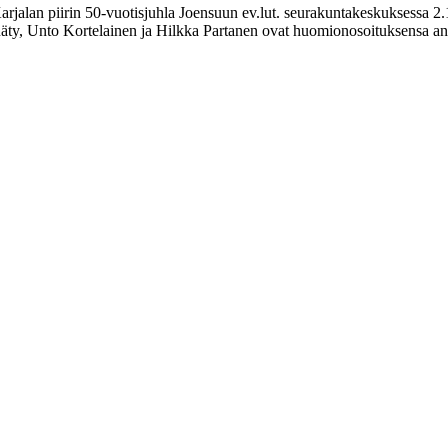
Karjalan piirin 50-vuotisjuhla Joensuun ev.lut. seurakuntakeskuksessa 
Räty, Unto Kortelainen ja Hilkka Partanen ovat huomionosoituksensa a