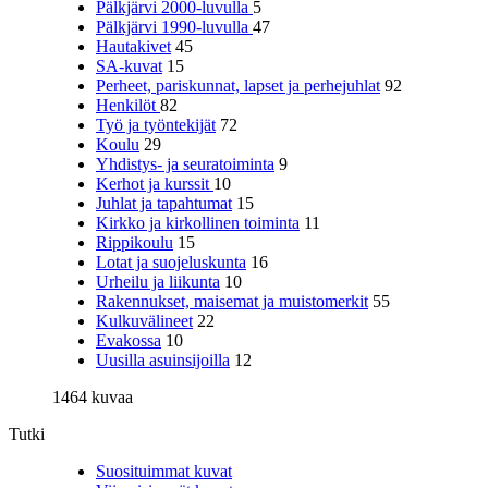
Pälkjärvi 2000-luvulla
5
Pälkjärvi 1990-luvulla
47
Hautakivet
45
SA-kuvat
15
Perheet, pariskunnat, lapset ja perhejuhlat
92
Henkilöt
82
Työ ja työntekijät
72
Koulu
29
Yhdistys- ja seuratoiminta
9
Kerhot ja kurssit
10
Juhlat ja tapahtumat
15
Kirkko ja kirkollinen toiminta
11
Rippikoulu
15
Lotat ja suojeluskunta
16
Urheilu ja liikunta
10
Rakennukset, maisemat ja muistomerkit
55
Kulkuvälineet
22
Evakossa
10
Uusilla asuinsijoilla
12
1464 kuvaa
Tutki
Suosituimmat kuvat