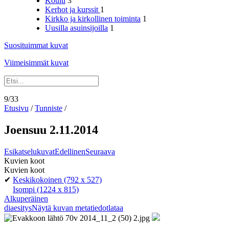
Koulu
3
Kerhot ja kurssit
1
Kirkko ja kirkollinen toiminta
1
Uusilla asuinsijoilla
1
Suosituimmat kuvat
Viimeisimmät kuvat
9/33
Etusivu
/
Tunniste
/
Joensuu 2.11.2014
Esikatselukuvat
Edellinen
Seuraava
Kuvien koot
Kuvien koot
✔
Keskikokoinen
(792 x 527)
Isompi
(1224 x 815)
Alkuperäinen
diaesitys
Näytä kuvan metatiedot
lataa