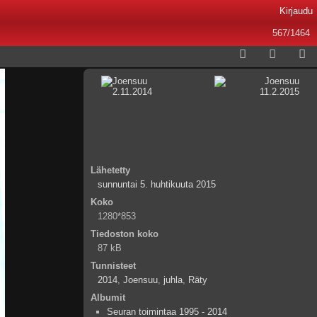
Kirjaudu
567/1464
Lähetetty
sunnuntai 5. huhtikuuta 2015
Koko
1280*853
Tiedoston koko
87 kB
Tunnisteet
2014
,
Joensuu
,
juhla
,
Räty
Albumit
Seuran toimintaa 1995 - 2014