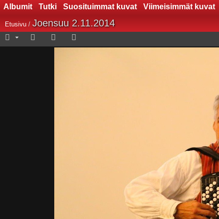
Albumit
Tutki
Suosituimmat kuvat
Viimeisimmät kuvat
Joensuu 2.11.2014
Etusivu
/