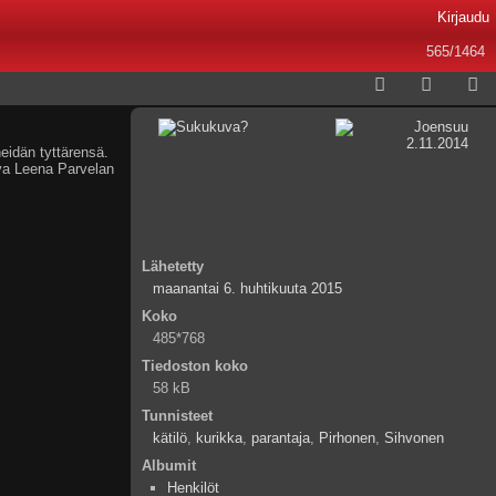
Kirjaudu
565/1464
heidän tyttärensä.
uva Leena Parvelan
Lähetetty
maanantai 6. huhtikuuta 2015
Koko
485*768
Tiedoston koko
58 kB
Tunnisteet
kätilö
,
kurikka
,
parantaja
,
Pirhonen
,
Sihvonen
Albumit
Henkilöt