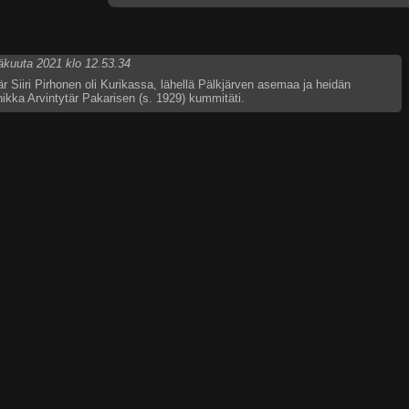
näkuuta 2021 klo 12.53.34
är Siiri Pirhonen oli Kurikassa, lähellä Pälkjärven asemaa ja heidän
ikka Arvintytär Pakarisen (s. 1929) kummitäti.