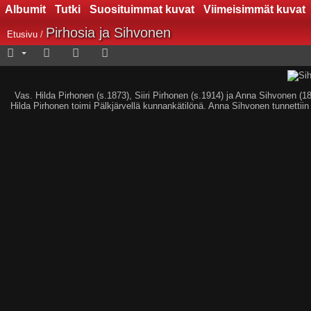
Albumit
Tutki
Suosituimmat kuvat
Viimeisimmät kuvat
Pirhosia ja Sihvonen
Etusivu
/
Vas. Hilda Pirhonen (s.1873), Siiri Pirhonen (s.1914) ja Anna Sihvonen (18
Hilda Pirhonen toimi Pälkjärvellä kunnankätilönä. Anna Sihvonen tunnettiin