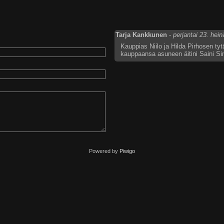
Tarja Kankkunen
-
perjantai 23. hei
Kauppias Niilo ja Hilda Pirhosen tyt
kauppaansa asuneen äitini Saini Sin
Powered by
Piwigo