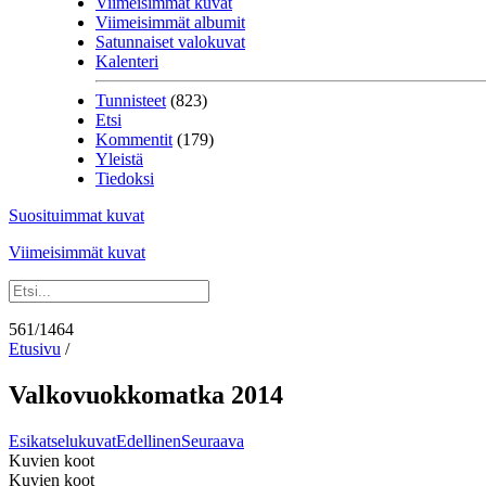
Viimeisimmät kuvat
Viimeisimmät albumit
Satunnaiset valokuvat
Kalenteri
Tunnisteet
(823)
Etsi
Kommentit
(179)
Yleistä
Tiedoksi
Suosituimmat kuvat
Viimeisimmät kuvat
561/1464
Etusivu
/
Valkovuokkomatka 2014
Esikatselukuvat
Edellinen
Seuraava
Kuvien koot
Kuvien koot