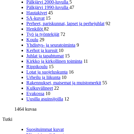
Pälkjärvi 2000-luvulla
5
Pälkjärvi 1990-luvulla
47
Hautakivet
45
SA-kuvat
15
Perheet, pariskunnat, lapset ja perhejuhlat
92
Henkilöt
82
Työ ja työntekijät
72
Koulu
29
Yhdistys- ja seuratoiminta
9
Kerhot ja kurssit
10
Juhlat ja tapahtumat
15
Kirkko ja kirkollinen toiminta
11
Rippikoulu
15
Lotat ja suojeluskunta
16
Urheilu ja liikunta
10
Rakennukset, maisemat ja muistomerkit
55
Kulkuvälineet
22
Evakossa
10
Uusilla asuinsijoilla
12
1464 kuvaa
Tutki
Suosituimmat kuvat