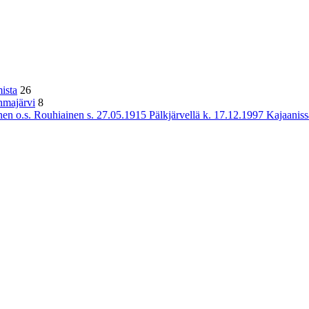
ista
26
hmajärvi
8
n o.s. Rouhiainen s. 27.05.1915 Pälkjärvellä k. 17.12.1997 Kajaaniss