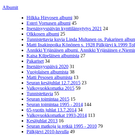
Albumit
Hilkka Hirvosen albumi
30
Esteri Vornasen albumi
45
Itsenäisyyspäivän kynttilänsytytys 2021
24
Olkkosen albumi
25
Tunnistettavia kuvia Linda Multanen os. Pakarinen album
Matti Iisakinpoika Könönen s. 1928 Pälkjärvi k.1999 To
Annikki Yrjänäisen albumi. Annikki Yrjänäinen e.Niemine
Kaisa Kilpeläisen albumista
27
Pakariset
34
Itsenäisyyspäivä 2020
31
Vuojolaisen albumista
38
Matti Pesosen albumista
13
Seuran kesäjuhlat 12.7.2015
23
Valkovuokkomatka 2015
59
Tunnistettavia
55
Seuran toimintaa 2015
15
Seuran toimintaa 1995 - 2014
144
65-vuotis juhlat 13.7.2014
34
Valkovuokkomatkat 1993-2014
113
Kesäjuhlat 2013
16
Seuran matkoja ja retkiä 1995 - 2010
79
Pälkjärvi 2010-luvulla
49