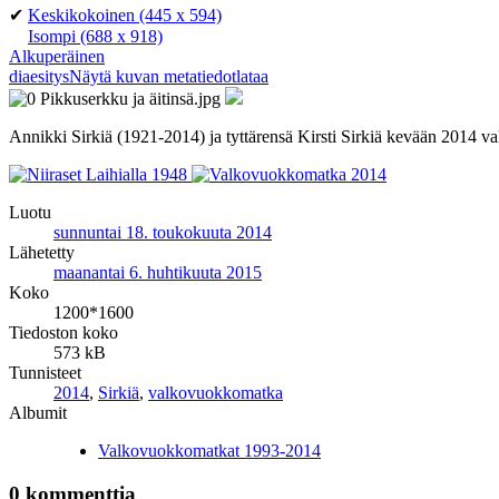
✔
Keskikokoinen
(445 x 594)
Isompi
(688 x 918)
Alkuperäinen
diaesitys
Näytä kuvan metatiedot
lataa
Annikki Sirkiä (1921-2014) ja tyttärensä Kirsti Sirkiä kevään 2014 
Luotu
sunnuntai 18. toukokuuta 2014
Lähetetty
maanantai 6. huhtikuuta 2015
Koko
1200*1600
Tiedoston koko
573 kB
Tunnisteet
2014
,
Sirkiä
,
valkovuokkomatka
Albumit
Valkovuokkomatkat 1993-2014
0 kommenttia