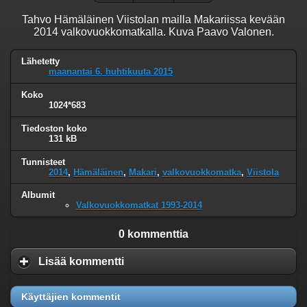
Tahvo Hämäläinen Viistolan mailla Makariissa kevään
2014 valkovuokkomatkalla. Kuva Paavo Valonen.
Lähetetty
maanantai 6. huhtikuuta 2015
Koko
1024*683
Tiedoston koko
131 kB
Tunnisteet
2014
,
Hämäläinen
,
Makari
,
valkovuokkomatka
,
Viistola
Albumit
Valkovuokkomatkat 1993-2014
0 kommenttia
Lisää kommentti
Käyttäjien kommentit