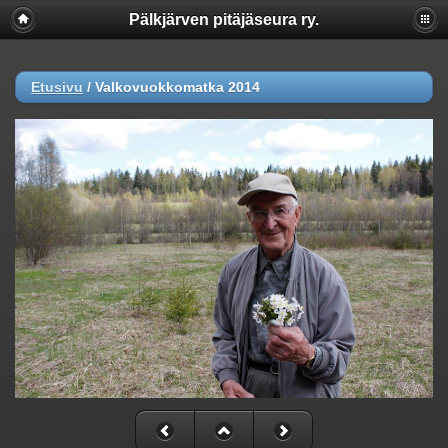
Pälkjärven pitäjäseura ry.
Etusivu
/
Valkovuokkomatka 2014