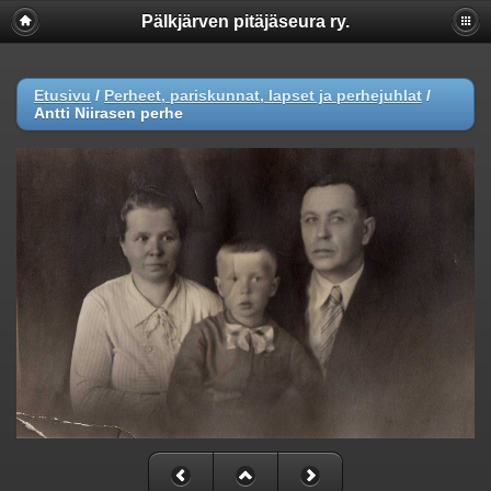
Pälkjärven pitäjäseura ry.
Etusivu
/
Perheet, pariskunnat, lapset ja perhejuhlat
/
Antti Niirasen perhe