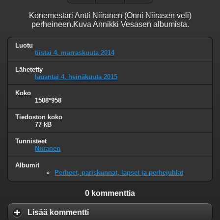
Konemestari Antti Niiranen (Onni Niirasen veli)
perheineen.Kuva Annikki Vesasen albumista.
Luotu
tiistai 4. marraskuuta 2014
Lähetetty
lauantai 4. heinäkuuta 2015
Koko
1508*958
Tiedoston koko
77 kB
Tunnisteet
Niiranen
Albumit
Perheet, pariskunnat, lapset ja perhejuhlat
0 kommenttia
Lisää kommentti