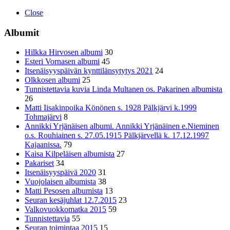
Close
Albumit
Hilkka Hirvosen albumi
30
Esteri Vornasen albumi
45
Itsenäisyyspäivän kynttilänsytytys 2021
24
Olkkosen albumi
25
Tunnistettavia kuvia Linda Multanen os. Pakarinen albumista
26
Matti Iisakinpoika Könönen s. 1928 Pälkjärvi k.1999
Tohmajärvi
8
Annikki Yrjänäisen albumi. Annikki Yrjänäinen e.Nieminen
o.s. Rouhiainen s. 27.05.1915 Pälkjärvellä k. 17.12.1997
Kajaanissa.
79
Kaisa Kilpeläisen albumista
27
Pakariset
34
Itsenäisyyspäivä 2020
31
Vuojolaisen albumista
38
Matti Pesosen albumista
13
Seuran kesäjuhlat 12.7.2015
23
Valkovuokkomatka 2015
59
Tunnistettavia
55
Seuran toimintaa 2015
15