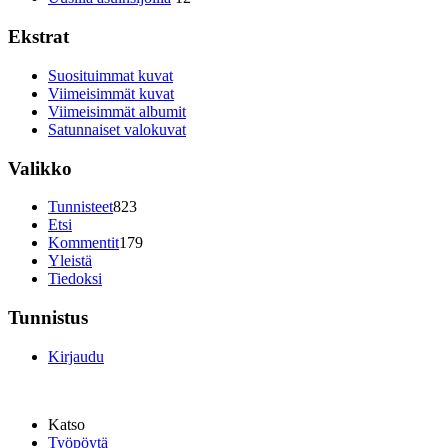
Ekstrat
Suosituimmat kuvat
Viimeisimmät kuvat
Viimeisimmät albumit
Satunnaiset valokuvat
Valikko
Tunnisteet
823
Etsi
Kommentit
179
Yleistä
Tiedoksi
Tunnistus
Kirjaudu
Katso
Työpöytä