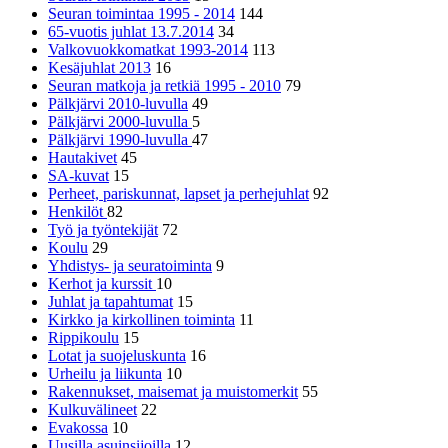
Seuran toimintaa 1995 - 2014
144
65-vuotis juhlat 13.7.2014
34
Valkovuokkomatkat 1993-2014
113
Kesäjuhlat 2013
16
Seuran matkoja ja retkiä 1995 - 2010
79
Pälkjärvi 2010-luvulla
49
Pälkjärvi 2000-luvulla
5
Pälkjärvi 1990-luvulla
47
Hautakivet
45
SA-kuvat
15
Perheet, pariskunnat, lapset ja perhejuhlat
92
Henkilöt
82
Työ ja työntekijät
72
Koulu
29
Yhdistys- ja seuratoiminta
9
Kerhot ja kurssit
10
Juhlat ja tapahtumat
15
Kirkko ja kirkollinen toiminta
11
Rippikoulu
15
Lotat ja suojeluskunta
16
Urheilu ja liikunta
10
Rakennukset, maisemat ja muistomerkit
55
Kulkuvälineet
22
Evakossa
10
Uusilla asuinsijoilla
12