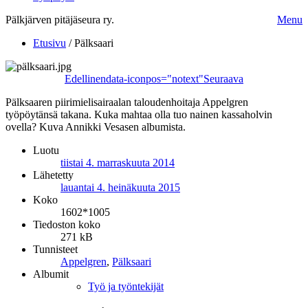
Pälkjärven pitäjäseura ry.
Menu
Etusivu
/
Pälksaari
Edellinen
data-iconpos="notext"
Seuraava
Pälksaaren piirimielisairaalan taloudenhoitaja Appelgren
työpöytänsä takana. Kuka mahtaa olla tuo nainen kassaholvin
ovella? Kuva Annikki Vesasen albumista.
Luotu
tiistai 4. marraskuuta 2014
Lähetetty
lauantai 4. heinäkuuta 2015
Koko
1602*1005
Tiedoston koko
271 kB
Tunnisteet
Appelgren
,
Pälksaari
Albumit
Työ ja työntekijät