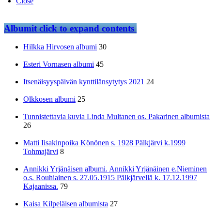
Close
Albumit
click to expand contents
Hilkka Hirvosen albumi
30
Esteri Vornasen albumi
45
Itsenäisyyspäivän kynttilänsytytys 2021
24
Olkkosen albumi
25
Tunnistettavia kuvia Linda Multanen os. Pakarinen albumista
26
Matti Iisakinpoika Könönen s. 1928 Pälkjärvi k.1999
Tohmajärvi
8
Annikki Yrjänäisen albumi. Annikki Yrjänäinen e.Nieminen
o.s. Rouhiainen s. 27.05.1915 Pälkjärvellä k. 17.12.1997
Kajaanissa.
79
Kaisa Kilpeläisen albumista
27