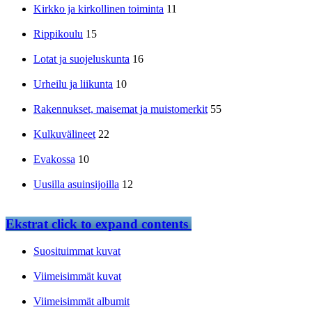
Kirkko ja kirkollinen toiminta
11
Rippikoulu
15
Lotat ja suojeluskunta
16
Urheilu ja liikunta
10
Rakennukset, maisemat ja muistomerkit
55
Kulkuvälineet
22
Evakossa
10
Uusilla asuinsijoilla
12
Ekstrat
click to expand contents
Suosituimmat kuvat
Viimeisimmät kuvat
Viimeisimmät albumit