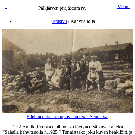
Menu
Pälkjärven pitäjäseura ry.
Etusivu
/
Kahvitauolla
Edellinen
data-iconpos="notext"
Seuraava
Tässä Annikki Vesasen albumista löytyneessä kuvassa teksti
"Sahalla kahvitauolla n.1925." Tunnistaako joku kuvan henkilöitä ja