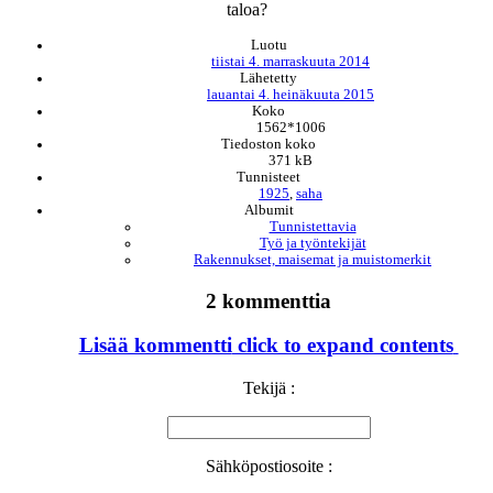
taloa?
Luotu
tiistai 4. marraskuuta 2014
Lähetetty
lauantai 4. heinäkuuta 2015
Koko
1562*1006
Tiedoston koko
371 kB
Tunnisteet
1925
,
saha
Albumit
Tunnistettavia
Työ ja työntekijät
Rakennukset, maisemat ja muistomerkit
2 kommenttia
Lisää kommentti
click to expand contents
Tekijä :
Sähköpostiosoite :