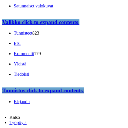
Satunnaiset valokuvat
Valikko
click to expand contents
Tunnisteet
823
Etsi
Kommentit
179
Yleistä
Tiedoksi
Tunnistus
click to expand contents
Kirjaudu
Katso
Työpöytä