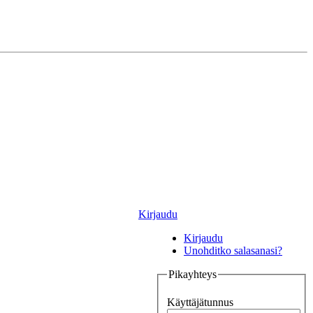
Kirjaudu
Kirjaudu
Unohditko salasanasi?
Pikayhteys
Käyttäjätunnus