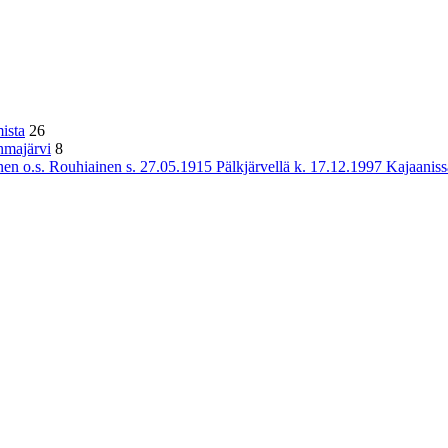
ista
26
hmajärvi
8
n o.s. Rouhiainen s. 27.05.1915 Pälkjärvellä k. 17.12.1997 Kajaaniss