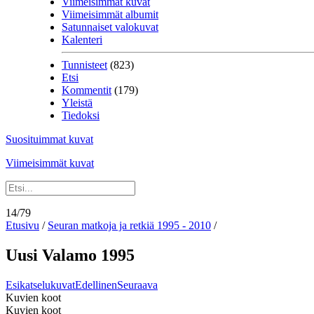
Viimeisimmät kuvat
Viimeisimmät albumit
Satunnaiset valokuvat
Kalenteri
Tunnisteet
(823)
Etsi
Kommentit
(179)
Yleistä
Tiedoksi
Suosituimmat kuvat
Viimeisimmät kuvat
14/79
Etusivu
/
Seuran matkoja ja retkiä 1995 - 2010
/
Uusi Valamo 1995
Esikatselukuvat
Edellinen
Seuraava
Kuvien koot
Kuvien koot