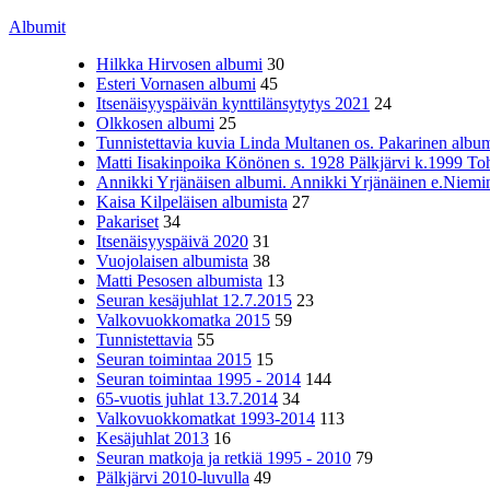
Albumit
Hilkka Hirvosen albumi
30
Esteri Vornasen albumi
45
Itsenäisyyspäivän kynttilänsytytys 2021
24
Olkkosen albumi
25
Tunnistettavia kuvia Linda Multanen os. Pakarinen album
Matti Iisakinpoika Könönen s. 1928 Pälkjärvi k.1999 To
Annikki Yrjänäisen albumi. Annikki Yrjänäinen e.Niemine
Kaisa Kilpeläisen albumista
27
Pakariset
34
Itsenäisyyspäivä 2020
31
Vuojolaisen albumista
38
Matti Pesosen albumista
13
Seuran kesäjuhlat 12.7.2015
23
Valkovuokkomatka 2015
59
Tunnistettavia
55
Seuran toimintaa 2015
15
Seuran toimintaa 1995 - 2014
144
65-vuotis juhlat 13.7.2014
34
Valkovuokkomatkat 1993-2014
113
Kesäjuhlat 2013
16
Seuran matkoja ja retkiä 1995 - 2010
79
Pälkjärvi 2010-luvulla
49