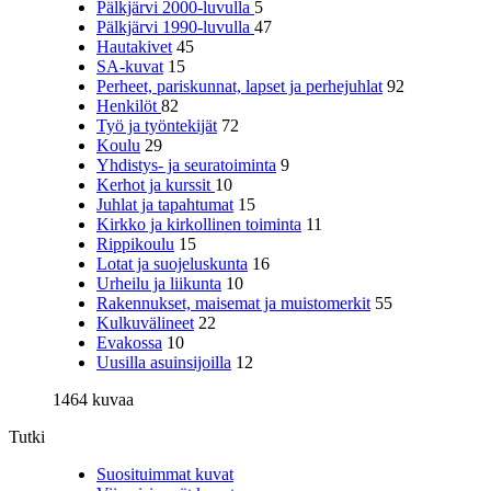
Pälkjärvi 2000-luvulla
5
Pälkjärvi 1990-luvulla
47
Hautakivet
45
SA-kuvat
15
Perheet, pariskunnat, lapset ja perhejuhlat
92
Henkilöt
82
Työ ja työntekijät
72
Koulu
29
Yhdistys- ja seuratoiminta
9
Kerhot ja kurssit
10
Juhlat ja tapahtumat
15
Kirkko ja kirkollinen toiminta
11
Rippikoulu
15
Lotat ja suojeluskunta
16
Urheilu ja liikunta
10
Rakennukset, maisemat ja muistomerkit
55
Kulkuvälineet
22
Evakossa
10
Uusilla asuinsijoilla
12
1464 kuvaa
Tutki
Suosituimmat kuvat