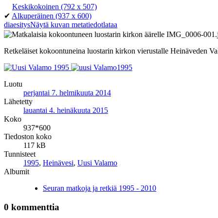
Keskikokoinen
(792 x 507)
✔
Alkuperäinen
(937 x 600)
diaesitys
Näytä kuvan metatiedot
lataa
Retkeläiset kokoontuneina luostarin kirkon vierustalle Heinäveden 
Luotu
perjantai 7. helmikuuta 2014
Lähetetty
lauantai 4. heinäkuuta 2015
Koko
937*600
Tiedoston koko
117 kB
Tunnisteet
1995
,
Heinävesi
,
Uusi Valamo
Albumit
Seuran matkoja ja retkiä 1995 - 2010
0 kommenttia