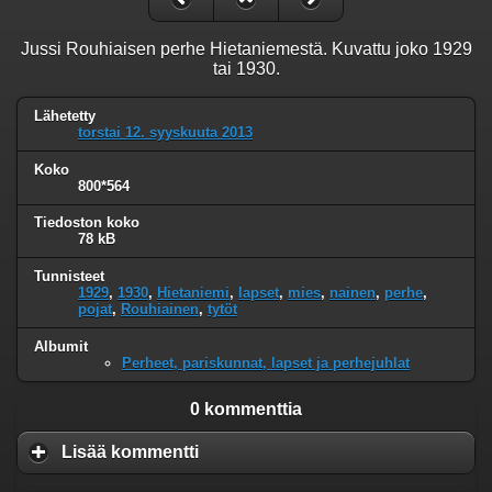
Jussi Rouhiaisen perhe Hietaniemestä. Kuvattu joko 1929
tai 1930.
Lähetetty
torstai 12. syyskuuta 2013
Koko
800*564
Tiedoston koko
78 kB
Tunnisteet
1929
,
1930
,
Hietaniemi
,
lapset
,
mies
,
nainen
,
perhe
,
pojat
,
Rouhiainen
,
tytöt
Albumit
Perheet, pariskunnat, lapset ja perhejuhlat
0 kommenttia
Lisää kommentti