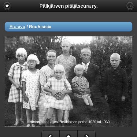
Pälkjärven pitäjäseura ry.
Etusivu
/
Rouhiaisia