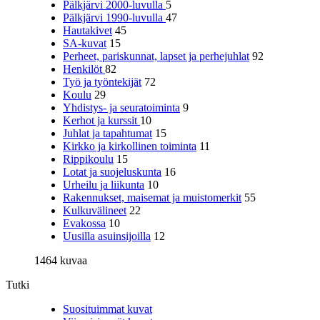
Pälkjärvi 2000-luvulla
5
Pälkjärvi 1990-luvulla
47
Hautakivet
45
SA-kuvat
15
Perheet, pariskunnat, lapset ja perhejuhlat
92
Henkilöt
82
Työ ja työntekijät
72
Koulu
29
Yhdistys- ja seuratoiminta
9
Kerhot ja kurssit
10
Juhlat ja tapahtumat
15
Kirkko ja kirkollinen toiminta
11
Rippikoulu
15
Lotat ja suojeluskunta
16
Urheilu ja liikunta
10
Rakennukset, maisemat ja muistomerkit
55
Kulkuvälineet
22
Evakossa
10
Uusilla asuinsijoilla
12
1464 kuvaa
Tutki
Suosituimmat kuvat