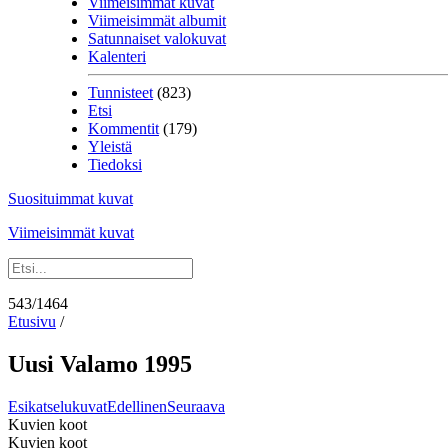
Viimeisimmät kuvat
Viimeisimmät albumit
Satunnaiset valokuvat
Kalenteri
Tunnisteet
(823)
Etsi
Kommentit
(179)
Yleistä
Tiedoksi
Suosituimmat kuvat
Viimeisimmät kuvat
543/1464
Etusivu
/
Uusi Valamo 1995
Esikatselukuvat
Edellinen
Seuraava
Kuvien koot
Kuvien koot