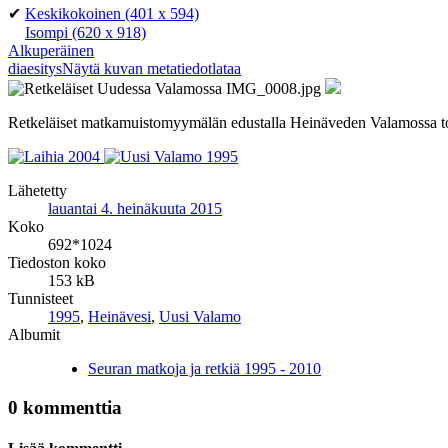
✔
Keskikokoinen
(401 x 594)
Isompi
(620 x 918)
Alkuperäinen
diaesitys
Näytä kuvan metatiedot
lataa
Retkeläiset matkamuistomyymälän edustalla Heinäveden Valamossa t
Lähetetty
lauantai 4. heinäkuuta 2015
Koko
692*1024
Tiedoston koko
153 kB
Tunnisteet
1995
,
Heinävesi
,
Uusi Valamo
Albumit
Seuran matkoja ja retkiä 1995 - 2010
0 kommenttia