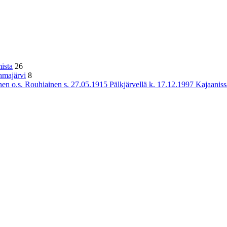
ista
26
hmajärvi
8
n o.s. Rouhiainen s. 27.05.1915 Pälkjärvellä k. 17.12.1997 Kajaaniss