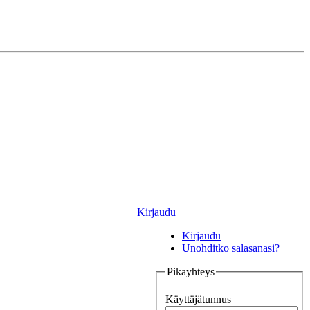
Kirjaudu
Kirjaudu
Unohditko salasanasi?
Pikayhteys
Käyttäjätunnus