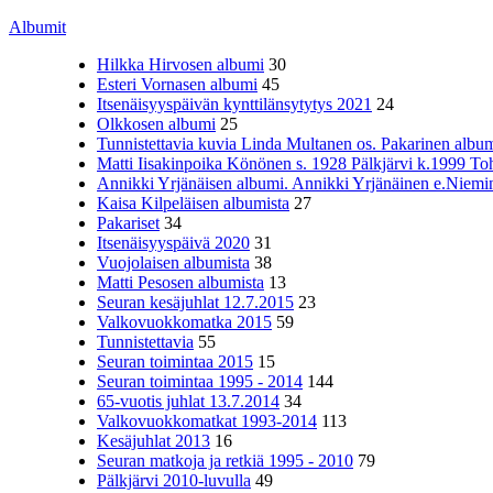
Albumit
Hilkka Hirvosen albumi
30
Esteri Vornasen albumi
45
Itsenäisyyspäivän kynttilänsytytys 2021
24
Olkkosen albumi
25
Tunnistettavia kuvia Linda Multanen os. Pakarinen album
Matti Iisakinpoika Könönen s. 1928 Pälkjärvi k.1999 To
Annikki Yrjänäisen albumi. Annikki Yrjänäinen e.Niemine
Kaisa Kilpeläisen albumista
27
Pakariset
34
Itsenäisyyspäivä 2020
31
Vuojolaisen albumista
38
Matti Pesosen albumista
13
Seuran kesäjuhlat 12.7.2015
23
Valkovuokkomatka 2015
59
Tunnistettavia
55
Seuran toimintaa 2015
15
Seuran toimintaa 1995 - 2014
144
65-vuotis juhlat 13.7.2014
34
Valkovuokkomatkat 1993-2014
113
Kesäjuhlat 2013
16
Seuran matkoja ja retkiä 1995 - 2010
79
Pälkjärvi 2010-luvulla
49