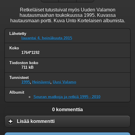
Retkeläiset tutustuivat myös Uuden Valamon
hautausmaahan toukokuussa 1995. Kuvassa
hautausmaan portti. Kuva Unto Kortelaisen albumista.
Lähetetty
lauantai 4. heinäkuuta 2015
Koko
1764*1192
Tiedoston koko
711 kB
Tunnisteet
1995
,
Heinävesi
,
Uusi Valamo
Albumit
Seuran matkoja ja retkiä 1995 - 2010
0 kommenttia
Lisää kommentti