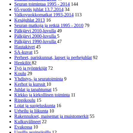
Seuran toimintaa 1995 - 2014
144
65-vuotis juhlat 13.7.2014
34
Valkovuokkomatkat 1993-2014
113
Kesäjuhlat 2013
16
Seuran matkoja ja retkiä 1995 - 2010
79
Pälkjärvi 2010-luvulla
49
Pälkjärvi 2000-luvulla
5
Pälkjärvi 1990-luvulla
47
Hautakivet
45
SA-kuvat
15
Perheet, pariskunnat, lapset ja perhejuhlat
92
Henkilöt
82
Työ ja työntekijät
72
Koulu
29
Yhdistys- ja seuratoiminta
9
Kerhot ja kurssit
10
Juhlat ja tapahtumat
15
Kirkko ja kirkollinen toiminta
11
Rippikoulu
15
Lotat ja suojeluskunta
16
Urheilu ja liikunta
10
Rakennukset, maisemat ja muistomerkit
55
Kulkuvälineet
22
Evakossa
10
Uusilla asuinsijoilla
12