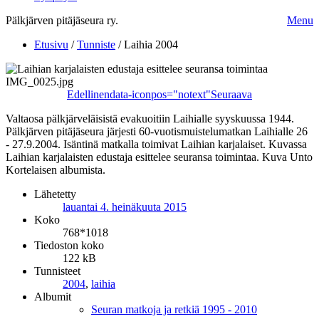
Pälkjärven pitäjäseura ry.
Menu
Etusivu
/
Tunniste
/
Laihia 2004
Edellinen
data-iconpos="notext"
Seuraava
Valtaosa pälkjärveläisistä evakuoitiin Laihialle syyskuussa 1944.
Pälkjärven pitäjäseura järjesti 60-vuotismuistelumatkan Laihialle 26
- 27.9.2004. Isäntinä matkalla toimivat Laihian karjalaiset. Kuvassa
Laihian karjalaisten edustaja esittelee seuransa toimintaa. Kuva Unto
Kortelaisen albumista.
Lähetetty
lauantai 4. heinäkuuta 2015
Koko
768*1018
Tiedoston koko
122 kB
Tunnisteet
2004
,
laihia
Albumit
Seuran matkoja ja retkiä 1995 - 2010