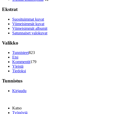
Ekstrat
Suosituimmat kuvat
Viimeisimmät kuvat
Viimeisimmät albumit
Satunnaiset valokuvat
Valikko
Tunnisteet
823
Etsi
Kommentit
179
Yleistä
Tiedoksi
Tunnistus
Kirjaudu
Katso
Työpöytä