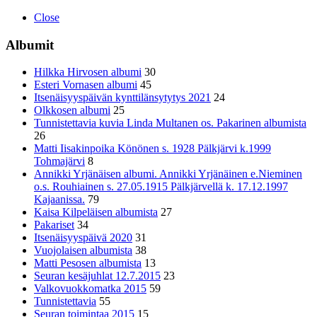
Close
Albumit
Hilkka Hirvosen albumi
30
Esteri Vornasen albumi
45
Itsenäisyyspäivän kynttilänsytytys 2021
24
Olkkosen albumi
25
Tunnistettavia kuvia Linda Multanen os. Pakarinen albumista
26
Matti Iisakinpoika Könönen s. 1928 Pälkjärvi k.1999
Tohmajärvi
8
Annikki Yrjänäisen albumi. Annikki Yrjänäinen e.Nieminen
o.s. Rouhiainen s. 27.05.1915 Pälkjärvellä k. 17.12.1997
Kajaanissa.
79
Kaisa Kilpeläisen albumista
27
Pakariset
34
Itsenäisyyspäivä 2020
31
Vuojolaisen albumista
38
Matti Pesosen albumista
13
Seuran kesäjuhlat 12.7.2015
23
Valkovuokkomatka 2015
59
Tunnistettavia
55
Seuran toimintaa 2015
15