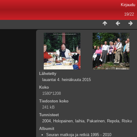
Kirjaudu
19/22
Lähetetty
lauantai 4. heinäkuuta 2015
Koko
1580*1208
Tiedoston koko
241 kB
Tunnisteet
2004
,
Holopainen
,
laihia
,
Pakarinen
,
Repola
,
Risku
Albumit
Seuran matkoja ja retkiä 1995 - 2010