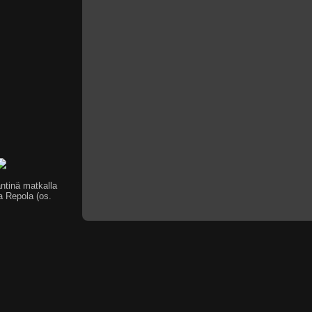
äntinä matkalla
a Repola (os.