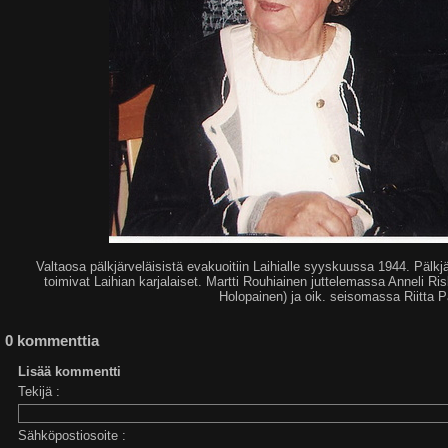
Valtaosa pälkjärveläisistä evakuoitiin Laihialle syyskuussa 1944. Pälkjä
toimivat Laihian karjalaiset. Martti Rouhiainen juttelemassa Anneli R
Holopainen) ja oik. seisomassa Riitta 
0 kommenttia
Lisää kommentti
Tekijä :
Sähköpostiosoite :