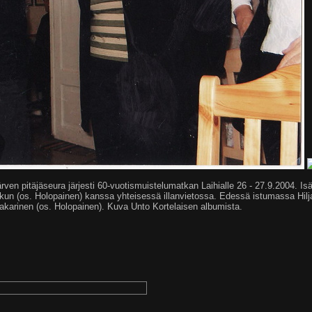
rven pitäjäseura järjesti 60-vuotismuistelumatkan Laihialle 26 - 27.9.2004. Is
iskun (os. Holopainen) kanssa yhteisessä illanvietossa. Edessä istumassa Hilj
Pakarinen (os. Holopainen). Kuva Unto Kortelaisen albumista.